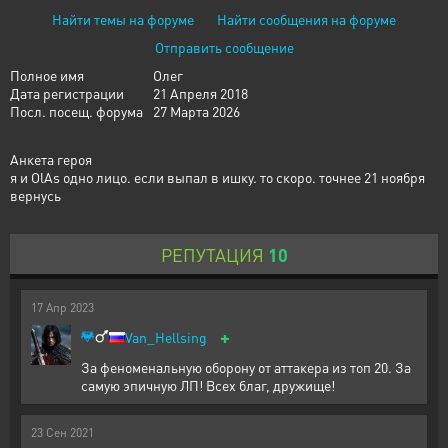
Найти темы на форуме
Найти сообщения на форуме
Отправить сообщение
Полное имя
Олег
Дата регистрации
21 Апреля 2018
Посл. посещ. форума
27 Марта 2026
Анкета героя
я и OlAs одно лицо. если выпал в ишку. то скоро. точнее 21 ноября
вернусь
РЕПУТАЦИЯ
10
17
Апр
2023
+
Van_Hellsing
За феноменальную оборону от аттакера из топ 20. За
самую эпичную ЛП! Всех благ, дружище!
23
Сен
2021