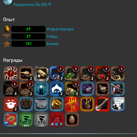
Координаты [54:203:9]
Опыт
69
Инфраструктура
27
Рейды
101
Боевой
Награды
2
7
3
3
5
2
2
3
2