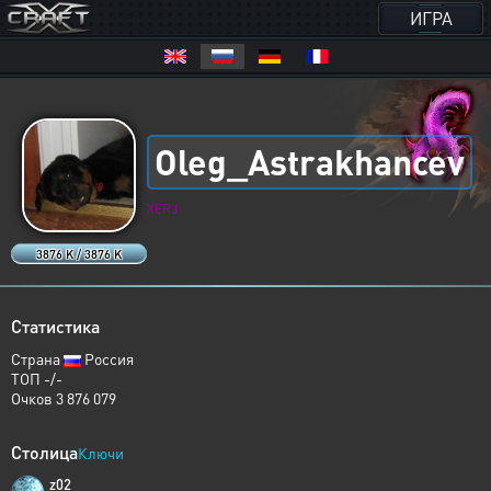
ИГРА
Oleg_Astrakhancev
XERJ
3876 K / 3876 K
Статистика
Страна
Россия
ТОП -/-
Очков 3 876 079
Столица
Ключи
z02