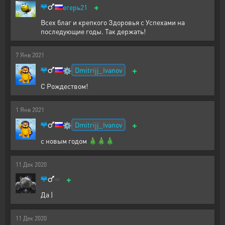
+
егерь21
Всех благ и крепкого Здоровья с Успехами на
последующие годы. Так держать!
7
Янв
2021
+
Dmitrijj_Ivanov
⚙️
С Рождеством!
1
Янв
2021
+
Dmitrijj_Ivanov
⚙️
с новым годом 🎄🎄🎄
11
Дек
2020
+
Да )
11
Дек
2020