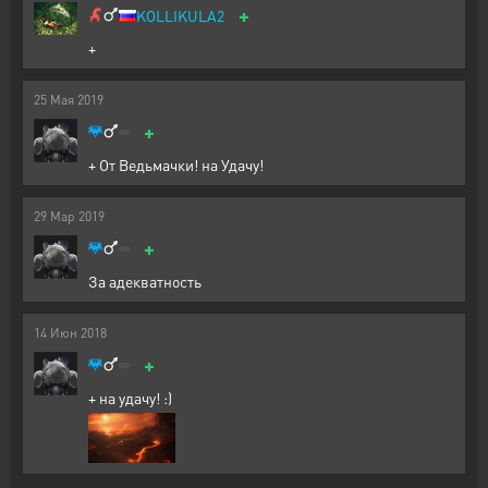
+
KOLLIKULA2
+
25
Мая
2019
+
+ От Ведьмачки! на Удачу!
29
Мар
2019
+
За адекватность
14
Июн
2018
+
+ на удачу! :)