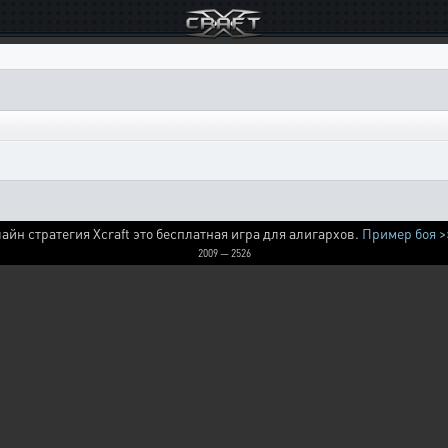
айн стратегия Xcraft это бесплатная игра для алигархов.
Пример боя >
2009 — 2526