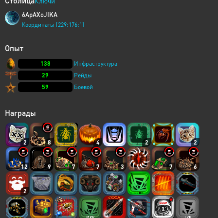
Столица
Ключи
6ApAXoJIKA
Координаты [229:176:1]
Опыт
138
Инфраструктура
29
Рейды
59
Боевой
Награды
2
8
4
2
2
12
9
7
7
3
7
6
2