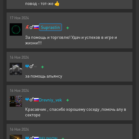
повод - тот-же 👍
17
Ноя
2024
+
Suprastin
За помощь и торговлю! Удач и успехов в игре и
жизни!!!
16
Ноя
2024
+
за помощь альянсу
16
Ноя
2024
+
Drevniy_vek
Красавчик , спасибо хорошему соседу ,помочь алу в
секторе
16
Ноя
2024
+
REUNION