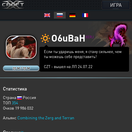
ИГРА
🔅
O6uBaH
XERJ
Если ты ударишь меня, я стану сильнее, чем
ты можешь себе представить!
CZT - вышел на ЛП 24.07.22
20 M / 20 M
Статистика
Страна
Россия
ТОП
354
Очков 19 986 032
Альянс
Combining the Zerg and Terran