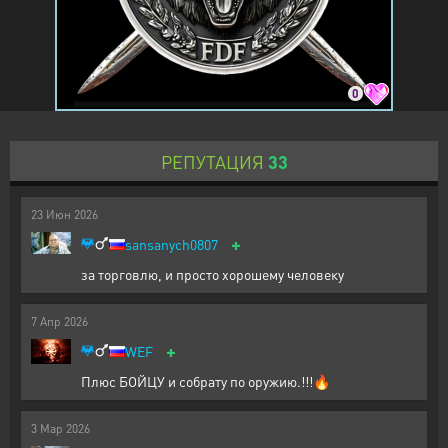
0
РЕПУТАЦИЯ
33
23
Июн
2026
+
sansanych0807
за торговлю, и просто хорошему человеку
7
Апр
2026
+
WEF
Плюс БОЙЦУ и собрату по оружию.!!!🔥
3
Мар
2026