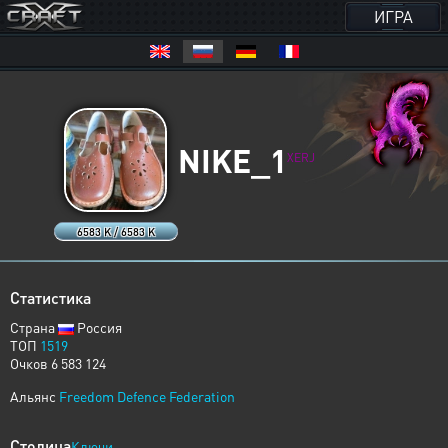
ИГРА
NIKE_1
XERJ
6583 K / 6583 K
Статистика
Страна
Россия
ТОП
1519
Очков 6 583 124
Альянс
Freedom Defence Federation
Столица
Ключи