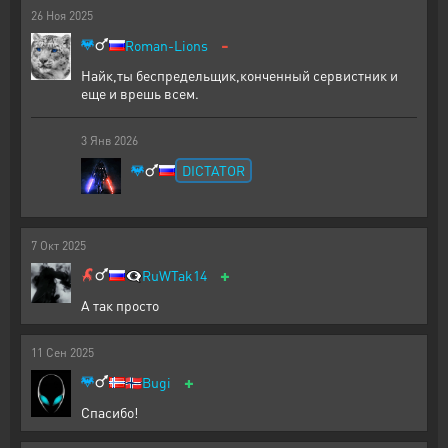
26
Ноя
2025
-
Roman-Lions
Найк,ты беспредельщик,конченный сервистник и
еще и врешь всем.
3
Янв
2026
DICTATOR
7
Окт
2025
+
👁️‍🗨️
RuWTak14
А так просто
11
Сен
2025
+
🇳🇴
Bugi
Спасибо!