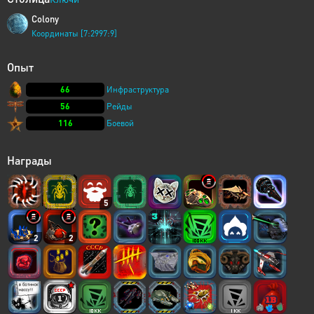
Colony
Координаты [7:2997:9]
Опыт
66
Инфраструктура
56
Рейды
116
Боевой
Награды
5
2
2