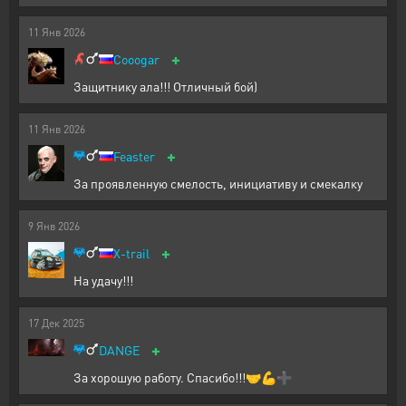
11
Янв
2026
+
Cooogar
Защитнику ала!!! Отличный бой)
11
Янв
2026
+
Feaster
За проявленную смелость, инициативу и смекалку
9
Янв
2026
+
X-trail
На удачу!!!
17
Дек
2025
+
DANGE
За хорошую работу. Спасибо!!!🤝💪➕