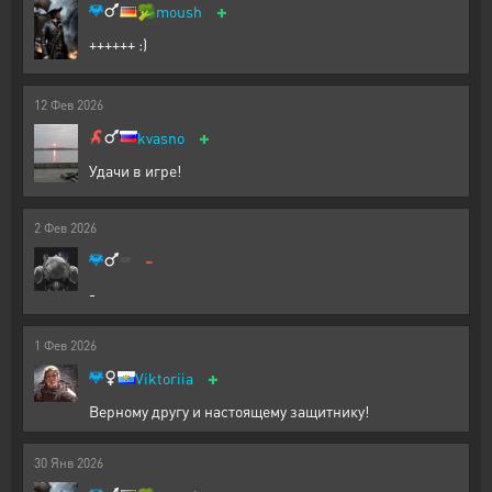
+
🥦
moush
++++++ :)
12
Фев
2026
+
kvasno
Удачи в игре!
2
Фев
2026
-
-
1
Фев
2026
+
Viktoriia
Верному другу и настоящему защитнику!
30
Янв
2026