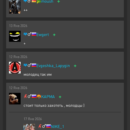
+
🥦
moush
++
13
Янв
2026
+
Ewgert
+
12
Янв
2026
+
Evgeshka_Lapygin
молодец так им
12
Янв
2026
+
🤬
KAPMA
стоит только захотеть , молодцы )
17
Янв
2026
NIKE_1