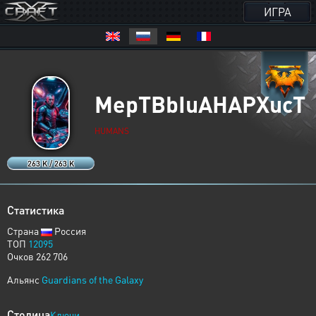
ИГРА
MepTBbIuAHAPXucT
HUMANS
263 K / 263 K
Статистика
Страна
Россия
ТОП
12095
Очков 262 706
Альянс
Guardians of the Galaxy
Столица
Ключи