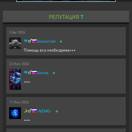
РЕПУТАЦИЯ
7
3
Авг
2026
+
alexterran
Помощь все необходима+++
22
Июл
2026
+
Akmal
+++
11
Июл
2026
+
-NEMO-
+++