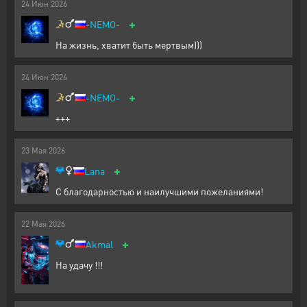
24
Июн
2026
+
-NEMO-
На жизнь, хватит быть мертвым)))
24
Июн
2026
+
-NEMO-
+++
23
Мая
2026
+
Lana
С благодарностью и наилучшими пожеланиями!
22
Мая
2026
+
Akmal
На удачу !!!