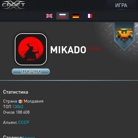
ИГРА
MIKADO
HUMANS
189 K / 189 K
Статистика
Страна
Молдавия
ТОП
13062
Очков 188 608
Альянс
CCCP
Столица
Ключи