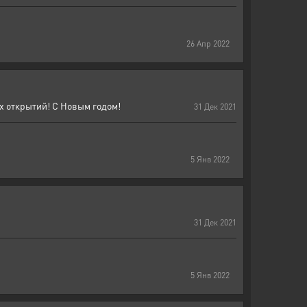
26
Апр
2022
х открытий! С Новым годом!
31
Дек
2021
5
Янв
2022
31
Дек
2021
5
Янв
2022