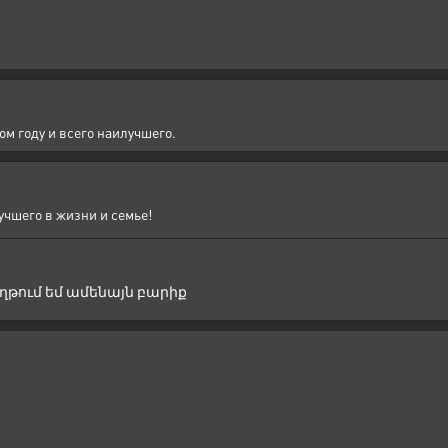
ом году и всего наилучшего.
учшего в жизни и семье!
աղթում եմ ամենայն բարիք