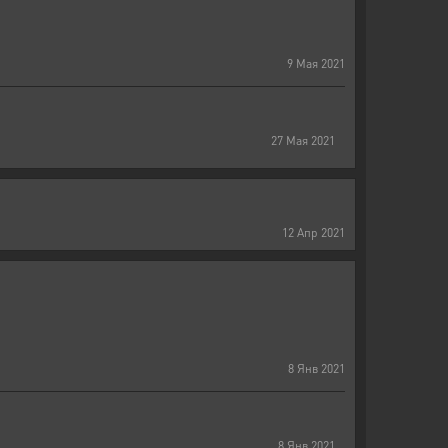
9
Мая
2021
27
Мая
2021
12
Апр
2021
8
Янв
2021
8
Янв
2021