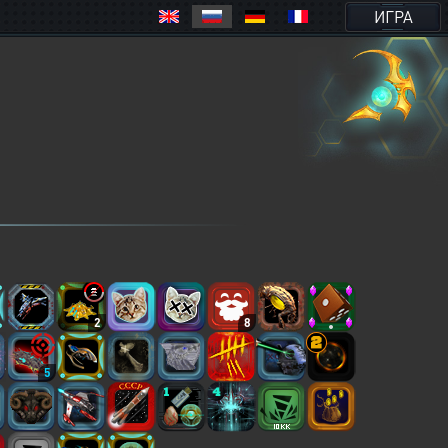
ИГРА
2
8
5