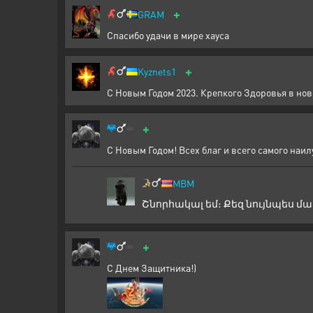
+
GRAM
Спасибо удачи в мире хауса
+
Kyznets1
С Новым Годом 2023. Крепкого Здоровья в нов
+
С Новым Годом! Всех благ и всего самого наил
MBM
Շնորհակալ եմ։ Քեզ նույնպես մ
+
С Днем Защитника!)