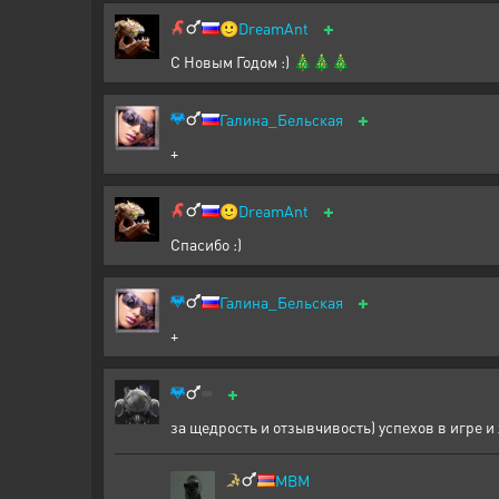
+
🙂
DreamAnt
С Новым Годом :) 🎄🎄🎄
+
Галина_Бельская
+
+
🙂
DreamAnt
Спасибо :)
+
Галина_Бельская
+
+
за щедрость и отзывчивость) успехов в игре и 
MBM