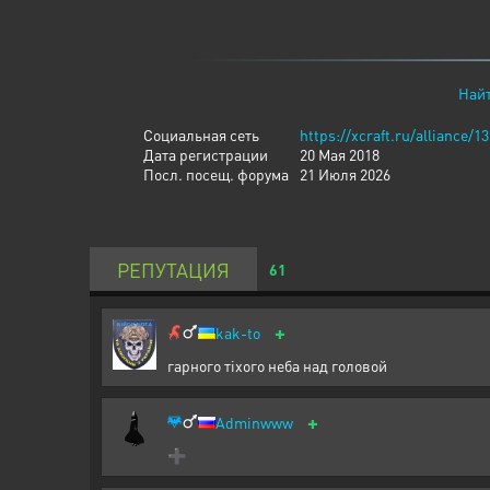
Найт
Социальная сеть
https://xcraft.ru/alliance/1
Дата регистрации
20 Мая 2018
Посл. посещ. форума
21 Июля 2026
РЕПУТАЦИЯ
61
+
kak-to
гарного тіхого неба над головой
+
Adminwww
➕