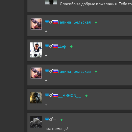
Спасибо за добрые пожэлания. Тебе то
+
Галина_Бельская
+
+
Дэф
+
+
Галина_Бельская
+
+
__ARGON__
+
+
+за помощь!