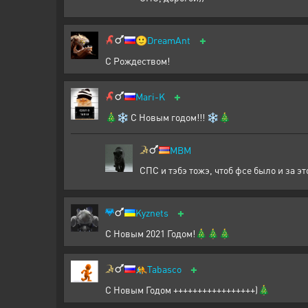
+
🙂
DreamAnt
С Рождеством!
+
Mari-K
🎄❄ С Новым годом!!! ❄🎄
MBM
СПС и тэбэ тожэ, чтоб фсе было и за эт
+
Kyznets
С Новым 2021 Годом!🎄🎄🎄
+
🤼
Tabasco
С Новым Годом +++++++++++++++++)🎄