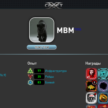
MBM
TOSS
10 M / 10 M
Опыт
Награды
77
Инфраструктура
76:9]
35
Рейды
83
Боевой