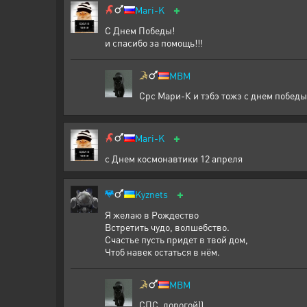
+
Mari-K
С Днем Победы!
и спасибо за помощь!!!
MBM
Срс Мари-К и тэбэ тожэ с днем победы
+
Mari-K
с Днем космонавтики 12 апреля
+
Kyznets
Я желаю в Рождество
Встретить чудо, волшебство.
Счастье пусть придет в твой дом,
Чтоб навек остаться в нём.
MBM
СПС, дорогой))