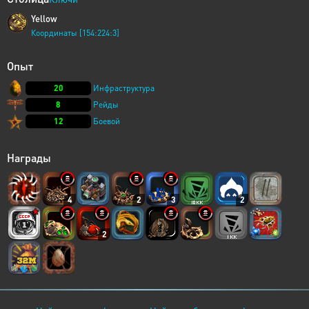
Yellow
Координаты [154:224:3]
Опыт
20
Инфраструктура
8
Рейды
12
Боевой
Награды
4
2
3
2
2