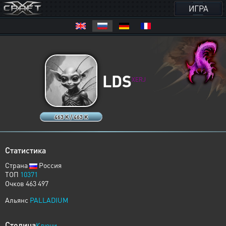
ИГРА
LDS
XERJ
463 K / 463 K
Статистика
Страна
Россия
ТОП
10371
Очков 463 497
Альянс
PALLADIUM
Столица
Ключи