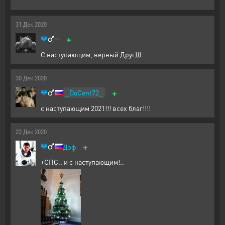
31
Дек
2020
+
С наступающим, верный Друг)))
30
Дек
2020
+
_DoCent72_
с наступающим 2021!!! всех благ!!!!
22
Дек
2020
+
Дэф
+СПС.. и с наступающим!..