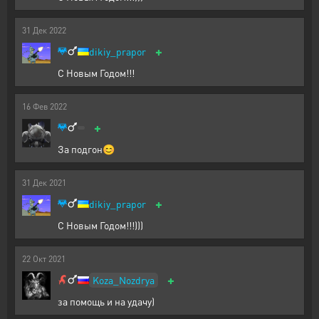
31
Дек
2022
+
dikiy_prapor
С Новым Годом!!!
16
Фев
2022
+
За подгон😊
31
Дек
2021
+
dikiy_prapor
С Новым Годом!!!)))
22
Окт
2021
+
Koza_Nozdrya
за помощь и на удачу)