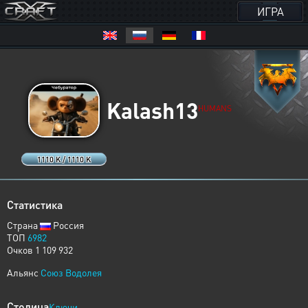
ИГРА
Kalash13
HUMANS
1110 K / 1110 K
Статистика
Страна
Россия
ТОП
6982
Очков 1 109 932
Альянс
Союз Водолея
Столица
Ключи