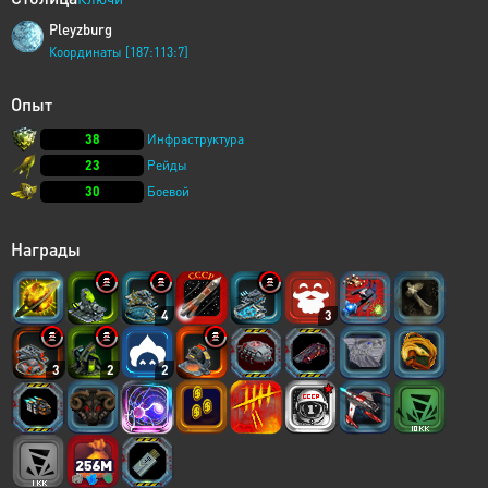
Pleyzburg
Координаты [187:113:7]
Опыт
38
Инфраструктура
23
Рейды
30
Боевой
Награды
4
3
3
2
2