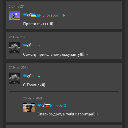
2
Окт
2021
+
dikiy_prapor
Просто так+++;)))!!!
24
Сен
2021
+
Самому прикольному оккупанту))))) +
20
Июн
2021
+
С Троицей)))
20
Июн
2021
Kalash13
Спасибо друг, и тебя с троитцей)))