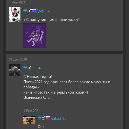
1
Янв
2021
+
Дэф
+ С наступившим и лови удачу!!!..
31
Дек
2020
+
С Новым годом!
Пусть 2021 год принесет более яркие моменты и
победы -
как в игре, так и в реальной жизни!
Всяческих благ!
1
Янв
2021
Kalash13
Спс