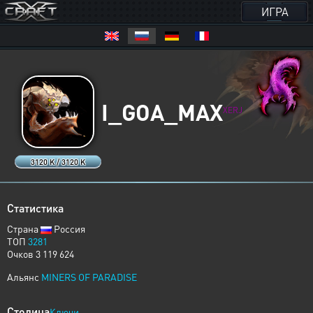
ИГРА
I_GOA_MAX
XERJ
3120 K / 3120 K
Статистика
Страна
Россия
ТОП
3281
Очков 3 119 624
Альянс
MINERS OF PARADISE
Столица
Ключи