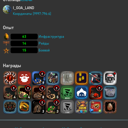
I_GOA_LAND
Координаты [9997:796:6]
Опыт
63
Инфраструктура
14
Рейды
15
Боевой
Награды
9
4
4
8
5
3
3