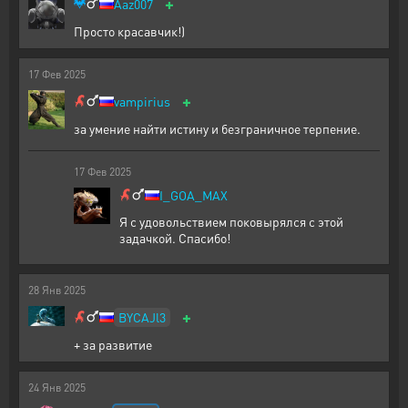
+
Aaz007
Просто красавчик!)
17
Фев
2025
+
vampirius
за умение найти истину и безграничное терпение.
17
Фев
2025
I_GOA_MAX
Я с удовольствием поковырялся с этой
задачкой. Спасибо!
28
Янв
2025
+
BYCAJl3
+ за развитие
24
Янв
2025