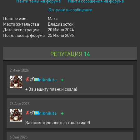
Найти темы на форуме
Найти сообщения на форуме
Отправить сообщение
Полное имя
Макс
Место жительства
Владивосток
Дата регистрации
20 Июня 2024
Посл. посещ. форума
25 Июня 2026
РЕПУТАЦИЯ
14
2
Июн
2026
+
niknikita
+ За защиту планки соала)
26
Апр
2026
+
niknikita
За внимательность в галактике!)
6
Сен
2025