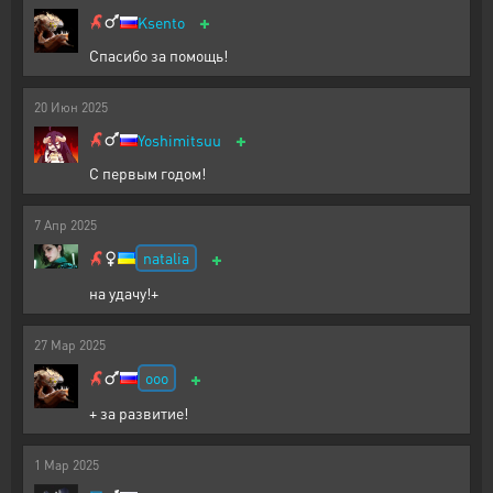
+
Ksento
Спасибо за помощь!
20
Июн
2025
+
Yoshimitsuu
С первым годом!
7
Апр
2025
+
natalia
на удачу!+
27
Мар
2025
+
ooo
+ за развитие!
1
Мар
2025