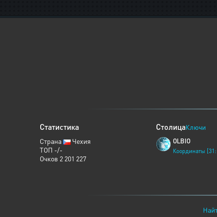
Статистика
Столица
Ключи
Страна
Чехия
OLBIO
ТОП -/-
Координаты [31:
Очков 2 201 227
Найт