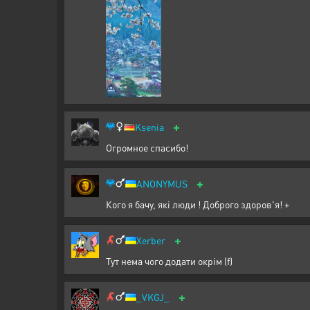
+
Ksenia
Огромное спасибо!
+
ANONYMUS
Кого я бачу, які люди ! Доброго здоров'я! +
+
Xerber
Тут нема чого додати окрім (f)
+
_VKGJ_