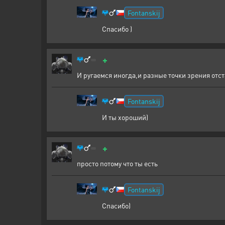
Fontanskij
Спасибо )
+
И ругаемся иногда,и разные точки зрения отс
Fontanskij
И ты хороший)
+
просто потому что ты есть
Fontanskij
Спасибо)