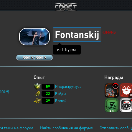
Fontanskij
HUMANS
из Штурма
2201 K / 2201 K
Опыт
Награды
59
Инфраструктура
100:9]
22
Рейды
2
39
Боевой
и темы на форуме
Найти сообщения на форуме
Отправить сообщ