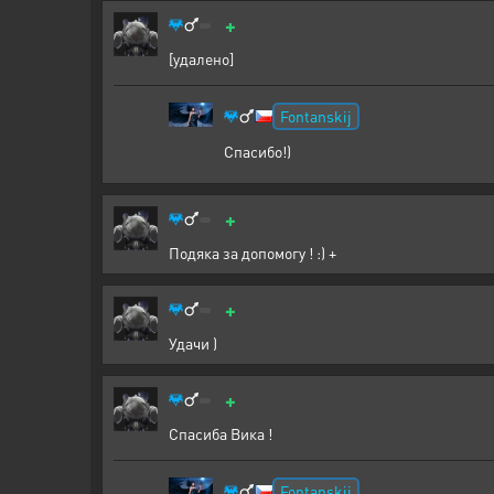
+
[удалено]
Fontanskij
Спасибо!)
+
Подяка за допомогу ! :) +
+
Удачи )
+
Спасиба Вика !
Fontanskij