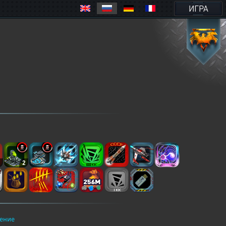
ИГРА
8
2
ение