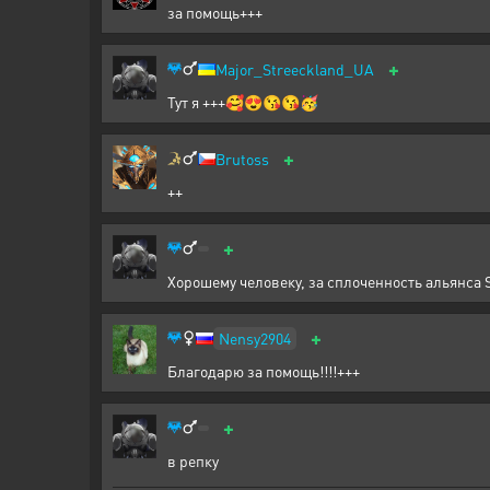
за помощь+++
+
Major_Streeckland_UA
Тут я +++🥰😍😘😘🥳
+
Brutoss
++
+
Хорошему человеку, за сплоченность альянса S
+
Nensy2904
Благодарю за помощь!!!!+++
+
в репку