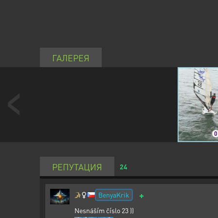
ГАЛЕРЕЯ
0
РЕПУТАЦИЯ
24
+
BenyaKrik
Nesnáším číslo 23 ))