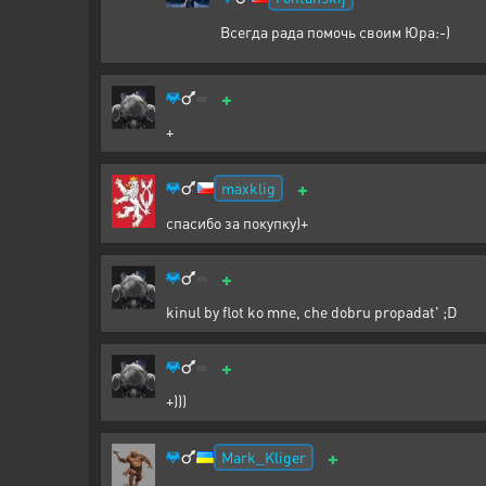
Всегда рада помочь своим Юра:-)
+
+
+
maxklig
спасибо за покупку)+
+
kinul by flot ko mne, che dobru propadat' ;D
+
+)))
+
Mark_Kliger