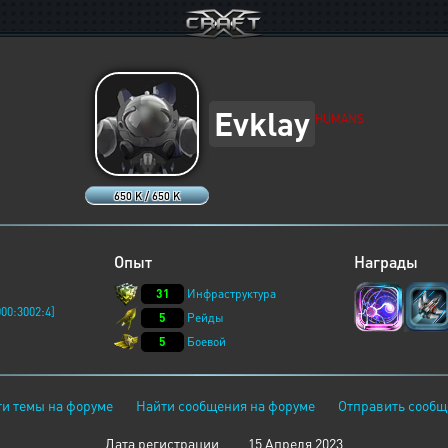
Evklay
HUMANS
650 K / 650 K
Опыт
Награды
31
Инфраструктура
00:3002:4]
5
Рейды
5
Боевой
и темы на форуме
Найти сообщения на форуме
Отправить сообщ
Дата регистрации
15 Апреля 2023