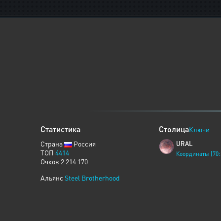
Статистика
Столица
Ключи
Страна
Россия
URAL
ТОП
4414
Координаты [70:
Очков 2 214 170
Альянс
Steel Brotherhood