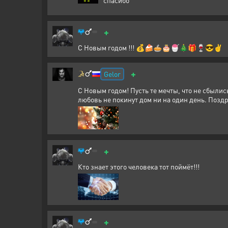
+
С Новым годом !!! 💰🍰🥧🎂🍧🎄🎁🍷😎✌️
+
Gelor
С Новым годом! Пусть те мечты, что не сбылис
любовь не покинут дом ни на один день. Позд
+
Кто знает этого человека тот поймёт!!!
+