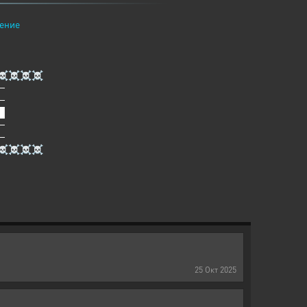
ение
☠☠☠☠
─
─
█
─
─
☠☠☠☠
25
Окт
2025