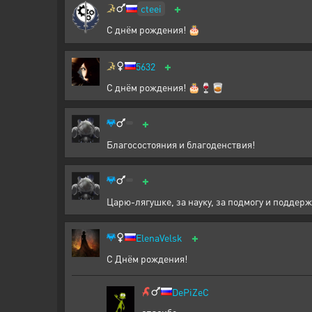
+
cteei
С днём рождения! 🎂
+
5632
С днём рождения! 🎂🍷🥃
+
Благосостояния и благоденствия!
+
Царю-лягушке, за науку, за подмогу и поддер
+
ElenaVelsk
С Днём рождения!
DePiZeC
спасибо