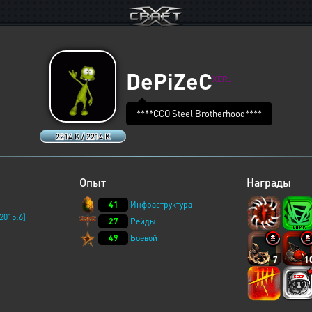
DePiZeC
XERJ
****ССО Steel Brotherhood****
2214 K / 2214 K
Опыт
Награды
41
Инфраструктура
2015:6]
27
Рейды
49
Боевой
7
1