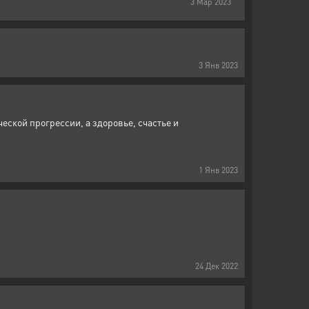
3
Мар
2023
3
Янв
2023
ческой прогрессии, а здоровье, счастье и
1
Янв
2023
24
Дек
2022