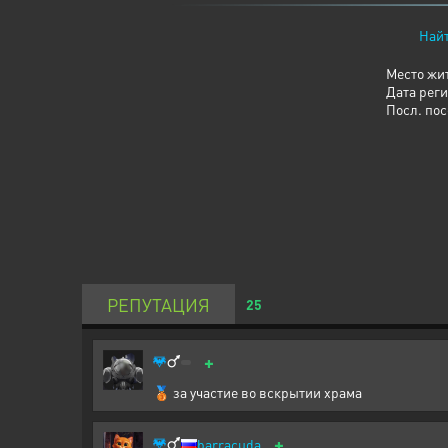
Найт
Место жи
Дата рег
Посл. по
РЕПУТАЦИЯ
25
+
🥉 за участие во вскрытии храма
+
barracuda