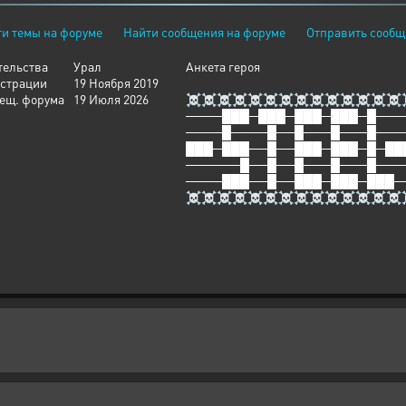
и темы на форуме
Найти сообщения на форуме
Отправить сообщ
тельства
Урал
Анкета героя
истрации
19 Ноября 2019
сещ. форума
19 Июля 2026
☠☠☠☠☠☠☠☠☠☠☠☠☠☠
────███─███─███─███─█───
────█────█──█───█───█───
███─███──█──███─███─█─██
──────█──█──█───█───█───
────███──█──███─███─███─
☠☠☠☠☠☠☠☠☠☠☠☠☠☠