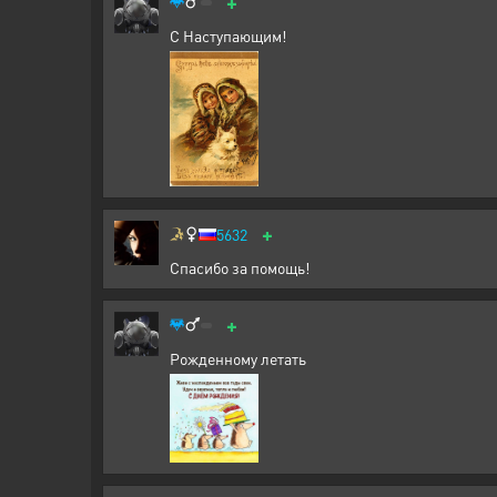
+
С Наступающим!
+
5632
Спасибо за помощь!
+
Рожденному летать