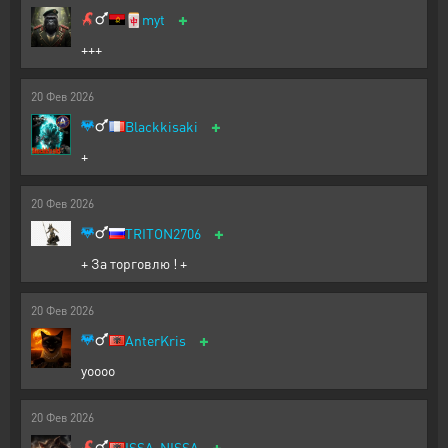
+
🀄
myt
+++
20
Фев
2026
+
Blackkisaki
+
20
Фев
2026
+
TRITON2706
+ За торговлю ! +
20
Фев
2026
+
AnterKris
yoooo
20
Фев
2026
+
ISSA-NISSA