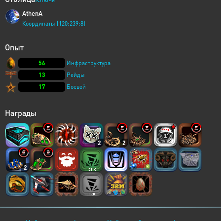
AthenA
Координаты [120:239:8]
Опыт
56
Инфраструктура
13
Рейды
17
Боевой
Награды
2
2
2