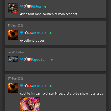
+
Rifilou
Avec tout mon soutien et mon respect
19
Апр
2026
+
AnterKris
excellent joueur
26
Мар
2026
+
PapouSam
+
27
Фев
2026
+
AnterKris
cest le fin carnaval sur Nice, cloture du show , par arca