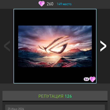
260
149
место
54
РЕПУТАЦИЯ
126
25
Июл
2026