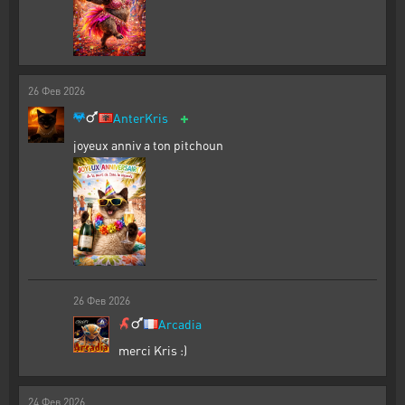
26
Фев
2026
+
AnterKris
joyeux anniv a ton pitchoun
26
Фев
2026
Arcadia
merci Kris :)
24
Фев
2026