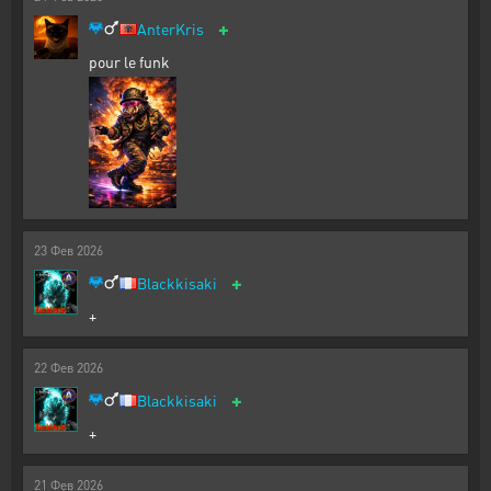
+
AnterKris
pour le funk
23
Фев
2026
+
Blackkisaki
+
22
Фев
2026
+
Blackkisaki
+
21
Фев
2026