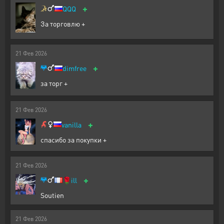
+
QQQ
За торговлю +
21
Фев
2026
+
dimfree
за торг +
21
Фев
2026
+
vanilla
спасибо за покупки +
21
Фев
2026
+
🌹
ill
Soutien
21
Фев
2026