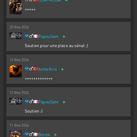
+++++
20
Фев
2026
+
PapouSam
Soutien pour une place au sénat ;)
12
Фев
2026
+
AnterKris
+++++++++++++
12
Фев
2026
+
PapouSam
Soutien :)
11
Фев
2026
+
Ben64