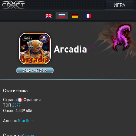
ИГРА
Arcadia
XERJ
4340 K / 4340 K
Статистика
Страна
Франция
ТОП
2377
Очков 4 339 606
Альянс
Starfleet
Столица
Ключи