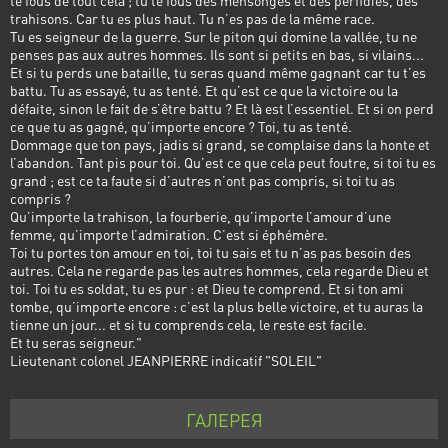
te fous de tout cela ; tu te fous des mensonges et des perfidies, des
trahisons. Car tu es plus haut. Tu n’es pas de la même race.
Tu es seigneur de la guerre. Sur le piton qui domine la vallée, tu ne
penses pas aux autres hommes. Ils sont si petits en bas, si vilains...
Et si tu perds une bataille, tu seras quand même gagnant car tu t’es
battu. Tu as essayé, tu as tenté. Et qu’est ce que la victoire ou la
défaite, sinon le fait de s’être battu ? Et là est l’essentiel. Et si on perd
ce que tu as gagné, qu’importe encore ? Toi, tu as tenté.
Dommage que ton pays, jadis si grand, se complaise dans la honte et
l’abandon. Tant pis pour toi. Qu’est ce que cela peut foutre, si toi tu es
grand ; est ce ta faute si d’autres n’ont pas compris, si toi tu as
compris ?
Qu’importe la trahison, la fourberie, qu’importe l’amour d’une
femme, qu’importe l’admiration. C’est si éphémère.
Toi tu portes ton amour en toi, toi tu sais et tu n’as pas besoin des
autres. Cela ne regarde pas les autres hommes, cela regarde Dieu et
toi. Toi tu es soldat, tu es pur : et Dieu te comprend. Et si ton ami
tombe, qu’importe encore : c’est la plus belle victoire, et tu auras la
tienne un jour... et si tu comprends cela, le reste est facile.
Et tu seras seigneur."
Lieutenant colonel JEANPIERRE indicatif "SOLEIL"
ГАЛЕРЕЯ