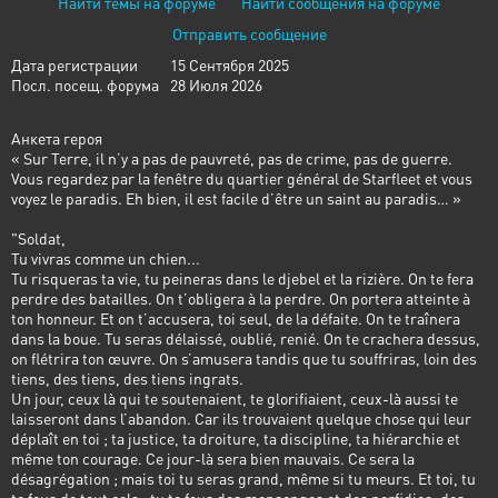
Найти темы на форуме
Найти сообщения на форуме
Отправить сообщение
Дата регистрации
15 Сентября 2025
Посл. посещ. форума
28 Июля 2026
Анкета героя
« Sur Terre, il n’y a pas de pauvreté, pas de crime, pas de guerre.
Vous regardez par la fenêtre du quartier général de Starfleet et vous
voyez le paradis. Eh bien, il est facile d’être un saint au paradis… »
"Soldat,
Tu vivras comme un chien...
Tu risqueras ta vie, tu peineras dans le djebel et la rizière. On te fera
perdre des batailles. On t’obligera à la perdre. On portera atteinte à
ton honneur. Et on t’accusera, toi seul, de la défaite. On te traînera
dans la boue. Tu seras délaissé, oublié, renié. On te crachera dessus,
on flétrira ton œuvre. On s’amusera tandis que tu souffriras, loin des
tiens, des tiens, des tiens ingrats.
Un jour, ceux là qui te soutenaient, te glorifiaient, ceux-là aussi te
laisseront dans l’abandon. Car ils trouvaient quelque chose qui leur
déplaît en toi ; ta justice, ta droiture, ta discipline, ta hiérarchie et
même ton courage. Ce jour-là sera bien mauvais. Ce sera la
désagrégation ; mais toi tu seras grand, même si tu meurs. Et toi, tu