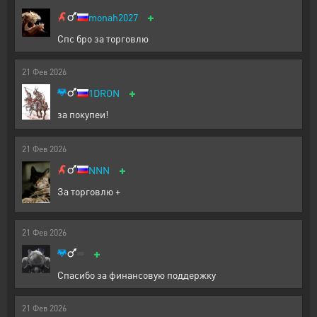
+
monah2027
Спс бро за торговлю
21
Фев
2026
+
1DRON
за покупеи!
21
Фев
2026
+
NNN
За торговлю +
21
Фев
2026
+
Спасибо за финансовую поддержку
21
Фев
2026