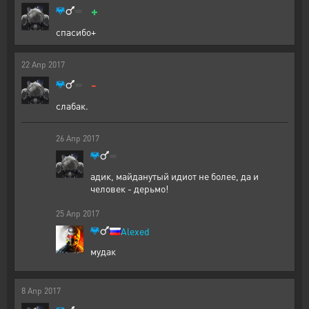
+
спасибо+
22
Апр
2017
-
слабак.
26
Апр
2017
адик, майданутый идиот не более, да и
человек - дерьмо!
25
Апр
2017
Alexed
мудак
8
Апр
2017