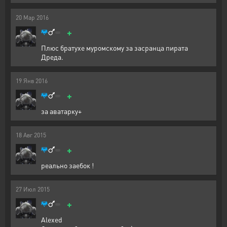
20
Мар
2016
+
Плюс братухе муромскому за засранца пирата
Дреда.
19
Янв
2016
+
за аватарку+
18
Авг
2015
+
реально заебок !
27
Июл
2015
+
Alexed