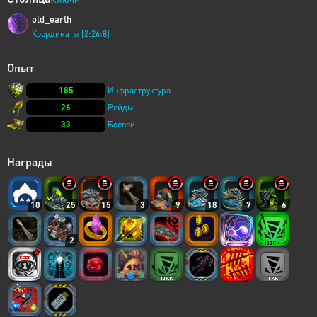
old_earth
Координаты [2:26:8]
Опыт
185
Инфраструктура
26
Рейды
33
Боевой
Награды
10
25
15
3
9
18
7
6
2