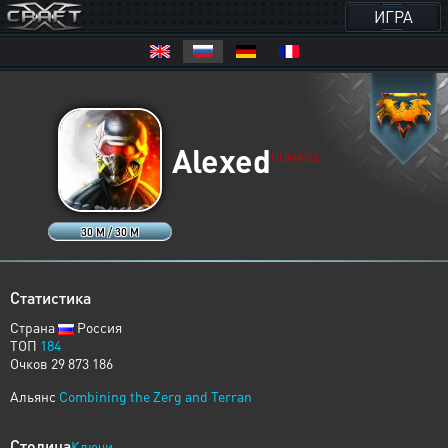
ИГРА
Alexed
HUMANS
30 M / 30 M
Статистика
Страна
Россия
ТОП
184
Очков 29 873 186
Альянс
Combining the Zerg and Terran
Столица
Ключи