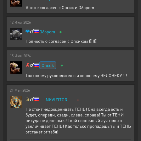
Я тоже согласен с Опсик и O6opom
12
Июл
2026
+
O6opom
Полностью согласен с Опсиком )))))))
15
Июн
2026
+
Oncuk
Толковому руководителю и хорошему ЧЕЛОВЕКУ !!!
21
Мая
2026
-
__INKVIZITOR__
Не стоит недооценивать ТЕНЬ! Она всегда есть и
будет, спереди, сзади, слева, справа! Ты от ТЕНИ
никуда не денешься! Твой солнечный луч только
увеличивает ТЕНЬ! Как только пропадешь ты и ТЕНЬ
отстанет от тебя!