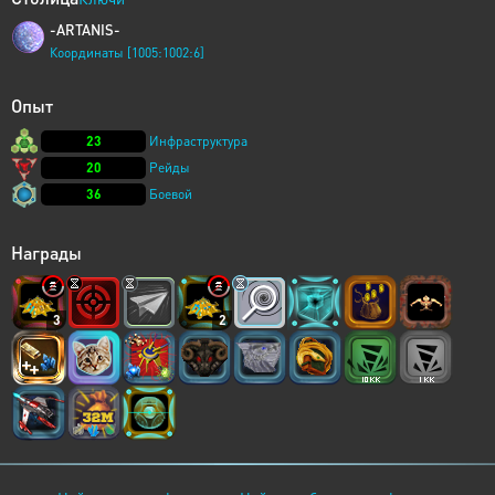
-ARTANIS-
Координаты [1005:1002:6]
Опыт
23
Инфраструктура
20
Рейды
36
Боевой
Награды
3
2