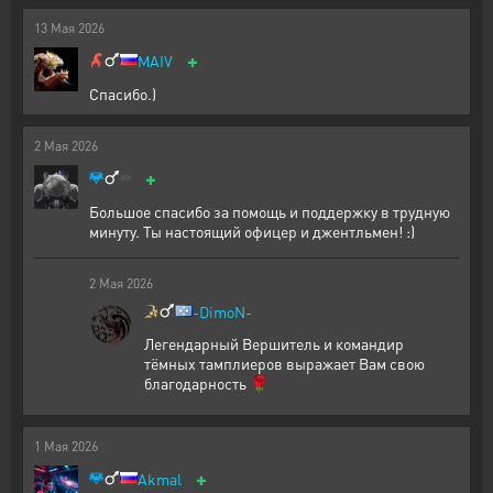
13
Мая
2026
+
MAIV
Спасибо.)
2
Мая
2026
+
Большое спасибо за помощь и поддержку в трудную
минуту. Ты настоящий офицер и джентльмен! :)
2
Мая
2026
-DimoN-
Легендарный Вершитель и командир
тёмных тамплиеров выражает Вам свою
благодарность 🌹
1
Мая
2026
+
Akmal