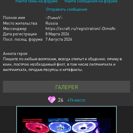
Найти темы на форуме
Найти сообщения на форуме
Отправить сообщение
Полное имя
-𝓓𝓲𝓶𝓸𝓝-
Место жительства
Russia
Мессенджер
https://xcraft.ru/registration/-DimoN-
Дата регистрации
8 Марта 2026
Посл. посещ. форума
7 Августа 2026
Анкета героя
Пиɯиᴛᴇ ᴨо ᴧюбыʍ ʙоᴨᴩоᴄᴀʍ, ʙᴄᴇᴦдᴀ оᴛᴋᴩыᴛ ᴋ общᴇнию. ᴨᴩиʍу ʙ
ᴋᴧᴀн, ᴨоᴄᴛᴩою нᴇобходиʍый ɸᴧоᴛ, ʙ ᴛоʍ чиᴄᴧᴇ ᴨᴀᴛᴩиᴀᴩхᴀᴛᴀ и
ʍᴀᴛᴩиᴀᴩхᴀᴛᴀ, ᴨᴩодᴀʍ ᴩᴇᴄуᴩᴄы и ᴀᴩᴛᴇɸᴀᴋᴛы.
ГАЛЕРЕЯ
26
474
место