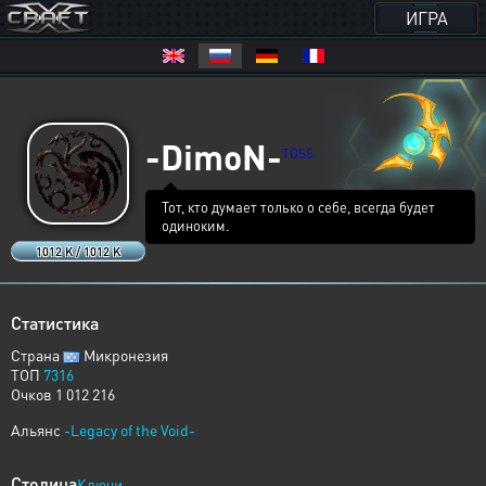
ИГРА
-DimoN-
TOSS
Тот, кто думает только о себе, всегда будет
одиноким.
1012 K / 1012 K
Статистика
Страна
Микронезия
ТОП
7316
Очков 1 012 216
Альянс
-Legacy of the Void-
Столица
Ключи