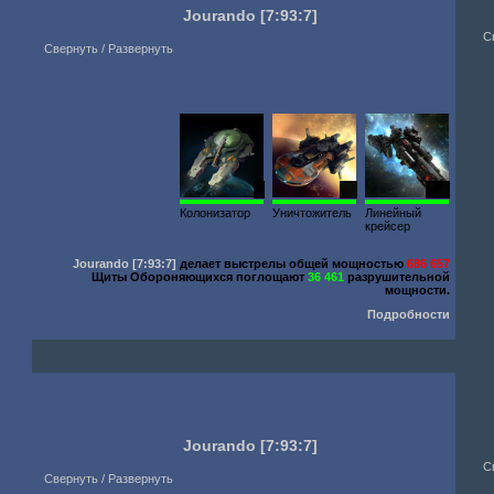
Jourando
[7:93:7]
С
Свернуть / Развернуть
1
10
548
Колонизатор
Уничтожитель
Линейный
крейсер
Jourando
[7:93:7]
делает выстрелы общей мощностью
686 657
Щиты Обороняющихся поглощают
36 461
разрушительной
мощности.
Подробности
Jourando
[7:93:7]
С
Свернуть / Развернуть