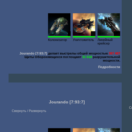
1
10
548
Колонизатор
Уничтожитель
Линейный
крейсер
Jourando
[7:93:7]
делает выстрелы общей мощностью
387 487
Щиты Обороняющихся поглощают
31 618
разрушительной
мощности.
Подробности
Jourando
[7:93:7]
С
Свернуть / Развернуть