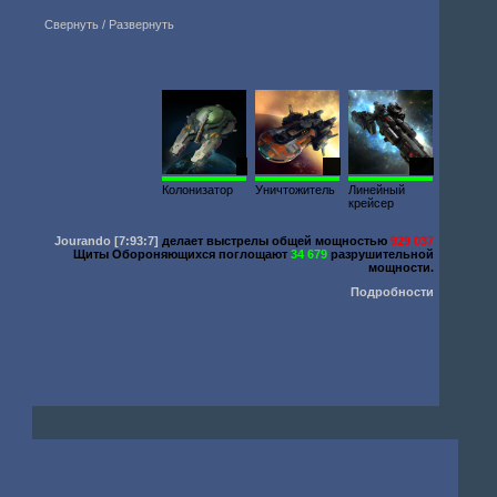
Свернуть / Развернуть
1
10
548
Колонизатор
Уничтожитель
Линейный
крейсер
Jourando
[7:93:7]
делает выстрелы общей мощностью
929 037
Щиты Обороняющихся поглощают
34 679
разрушительной
мощности.
Подробности