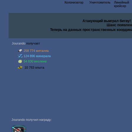
Колонизатор
Уничтожитель
Линейный
крейсер
Атакующий выиграл битву!
Шанс появлен
Теперь на данных пространственных координ
Jourando
получает
258 774 металла
124 896 минерала
54 830 веспена
10 783 опыта
Jourando получил награду: