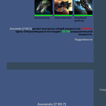
1
10
548
Колонизатор
Уничтожитель
Линейный
крейсер
Jourando
[7:93:7]
делает выстрелы общей мощностью
1 094 551
Щиты Обороняющихся поглощают
33 736
разрушительной
мощности.
Подробности
Свер
Jourando
[7:93:7]