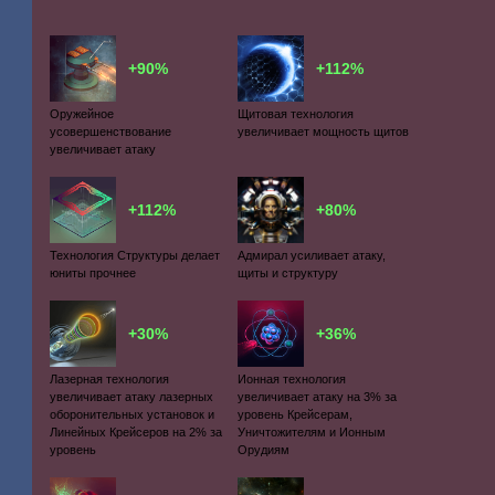
+90%
+112%
Оружейное
Щитовая технология
усовершенствование
увеличивает мощность щитов
увеличивает атаку
+112%
+80%
Технология Структуры делает
Адмирал усиливает атаку,
юниты прочнее
щиты и структуру
+30%
+36%
Лазерная технология
Ионная технология
увеличивает атаку лазерных
увеличивает атаку на 3% за
оборонительных установок и
уровень Крейсерам,
Линейных Крейсеров на 2% за
Уничтожителям и Ионным
уровень
Орудиям