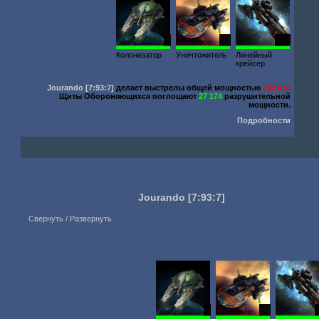
1
10
548
Колонизатор
Уничтожитель
Линейный
крейсер
Jourando
[7:93:7]
делает выстрелы общей мощностью
192 438
Щиты Обороняющихся поглощают
27 174
разрушительной
мощности.
Подробности
Jourando
[7:93:7]
Свернуть / Развернуть
1
10