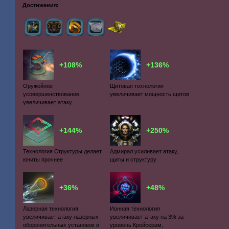
Достижения:
+108%
+136%
Оружейное
Щитовая технология
усовершенствование
увеличивает мощность щитов
увеличивает атаку
+144%
+250%
Технология Структуры делает
Адмирал усиливает атаку,
юниты прочнее
щиты и структуру
+36%
+48%
Лазерная технология
Ионная технология
увеличивает атаку лазерных
увеличивает атаку на 3% за
оборонительных установок и
уровень Крейсерам,