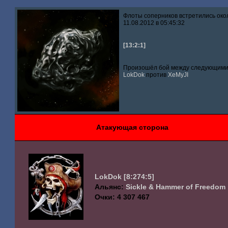
Флоты соперников встретились око
11.08.2012 в 05:45:32
[13:2:1]
Произошёл бой между следующими 
LokDok
против
XeMyJI
Атакующая сторона
LokDok
[8:274:5]
Альянс:
Sickle & Hammer of Freedom
Очки: 4 307 467