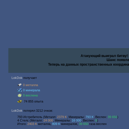
Атакующий выиграл битву!
Шанс появле
Теперь на данных пространственных координ
LokDok
получает
0 металла
0 минерала
0 веспена
74 855 опыта
LokDok
потерял 3212 очков:
793 Истребитель (Металл:
2379 K
, Минералы:
793 K
, Веспен:
39 650
)
4 Стелс (Металл:
24 000
, Минералы:
16 000
, Веспен:
0
)
Итого:
2403 K
металла,
809 K
минералов,
39 650
газа веспен