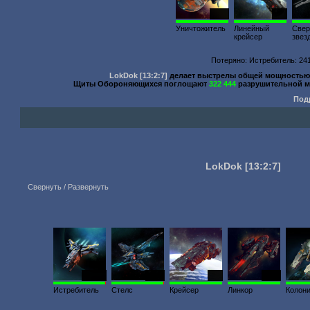
1000
267
Уничтожитель
Линейный
Свер
крейсер
звез
Потеряно: Истребитель: 241
LokDok
[13:2:7]
делает выстрелы общей мощность
Щиты Обороняющихся поглощают
322 444
разрушительной м
Под
LokDok
[13:2:7]
Свернуть / Развернуть
23 110
3630
300
2440
Истребитель
Стелс
Крейсер
Линкор
Колон