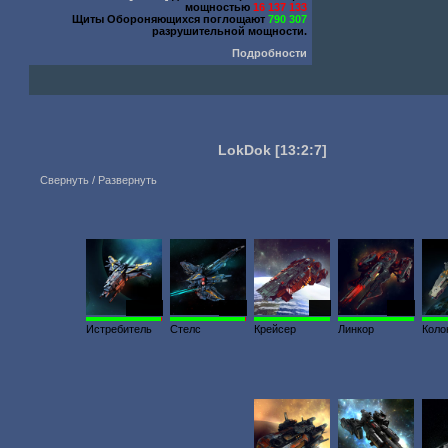
мощностью
16 137 133
Щиты Обороняющихся поглощают
790 307
разрушительной мощности.
Подробности
LokDok
[13:2:7]
Свернуть / Развернуть
23 351
3631
300
2440
Истребитель
Стелс
Крейсер
Линкор
Коло