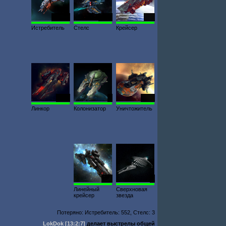
23 903
3634
300
Истребитель
Стелс
Крейсер
2440
5
1000
Линкор
Колонизатор
Уничтожитель
267
3
Линейный
Сверхновая
крейсер
звезда
Потеряно: Истребитель: 552, Стелс: 3
LokDok
[13:2:7]
делает выстрелы общей