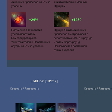
Линейных Крейсеров на 2% за
Уничтожителям и Ионным
уровень
Орудиям
+24%
+1250
Плазменная технология
Орудие Ямато Линейных
увеличивает атаку
Крейсеров выстреливает с
Бомбардировщиков,
вероятностью 50% в 3 раунде
Уничтожителей и Плазменных
и затем через раунд.
орудий на 2% за уровень
Показывается возможная
атака 1 корабля.
LokDok
[13:2:7]
Свернуть / Развернуть
Свернуть / Развернут