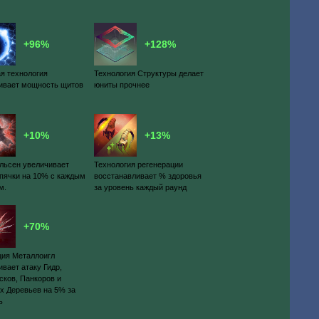
+96%
+128%
я технология
Технология Структуры делает
ивает мощность щитов
юниты прочнее
+10%
+13%
льсен увеличивает
Технология регенерации
пячки на 10% с каждым
восстанавливает % здоровья
м.
за уровень каждый раунд
+70%
ия Металлоигл
ивает атаку Гидр,
сков, Панкоров и
х Деревьев на 5% за
ь