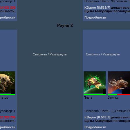
урпатор: 1
Потеряно: Плеть: 99, Упячка: 
ю
14 611 209
KDapro
[8:563:7]
делает выс
мощности.
Щиты Атакующих поглоща
робности
Подробности
Раунд 2
Свернуть / Развернуть
Свернуть / Развернуть
93
1
1793
патор
Плеть
Упячка
урпатор: 1
Потеряно: Плеть: 1, Упячка: 1
12 303 796
KDapro
[8:563:7]
делает выс
мощности.
Щиты Атакующих поглоща
робности
Подробности