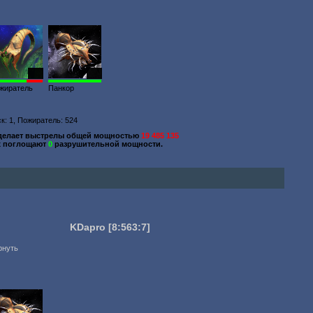
525
139
жиратель
Панкор
к: 1, Пожиратель: 524
делает выстрелы общей мощностью
19 485 135
х поглощают
0
разрушительной мощности.
KDapro
[8:563:7]
рнуть