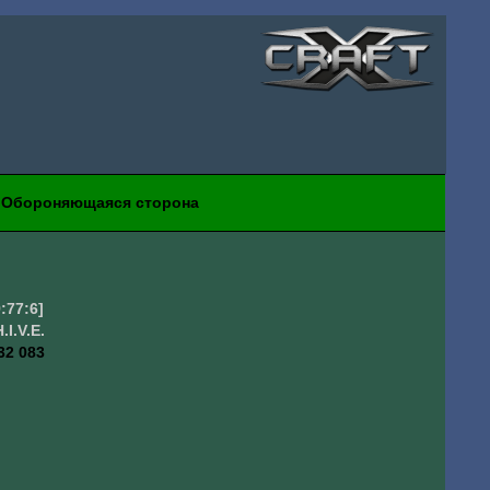
Обороняющаяся сторона
9:77:6]
H.I.V.E.
32 083