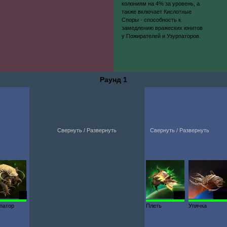
колониям на 4% за уровень, а
также включает Кислотные
Споры - способность к
замедлению вражеских юнитов
у Пожирателей и Узурпаторов.
Раунд 1
Свернуть / Развернуть
Свернуть / Развернуть
94
100
5529
патор
Плеть
Упячка