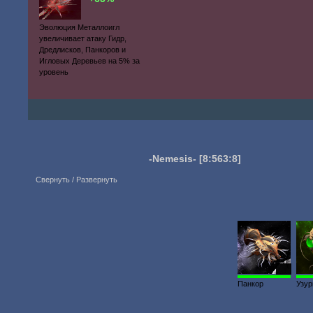
Эволюция Металлоигл
увеличивает атаку Гидр,
Дредлисков, Панкоров и
Игловых Деревьев на 5% за
уровень
-Nemesis-
[8:563:8]
Свернуть / Развернуть
300
Панкор
Узур