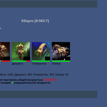
KDapro
[8:563:7]
ть
1699
1021
834
203
Дредлиск
Пожиратель
Панкор
 Мута: 1452, Дредлиск: 365, Пожиратель: 309, Панкор: 64
ает выстрелы общей мощностью
33 646 755
оглощают
0
разрушительной мощности.