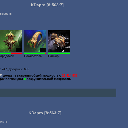
KDapro
[8:563:7]
звернуть
656
525
139
Дредлиск
Пожиратель
Панкор
: 247, Дредлиск: 655
7]
делает выстрелы общей мощностью
21 414 838
щих поглощают
0
разрушительной мощности.
KDapro
[8:563:7]
рнуть