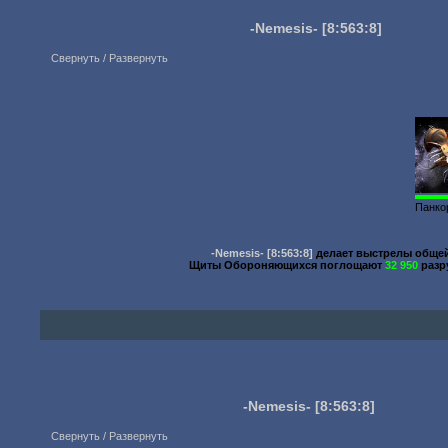
-Nemesis-
[8:563:8]
Свернуть / Развернуть
Панко
-Nemesis-
[8:563:8]
делает выстрелы общ
Щиты Обороняющихся поглощают
32 950
разр
-Nemesis-
[8:563:8]
Свернуть / Развернуть