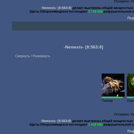
Потеряно: Уз
-Nemesis-
[8:563:8]
делает выстрелы общей мощность
Щиты Обороняющихся поглощают
2 718 029
разрушительной 
Под
-Nemesis-
[8:563:8]
Свернуть / Развернуть
300
Панкор
Узур
Потеряно: Уз
-Nemesis-
[8:563:8]
делает выстрелы общей мощностью
Щиты Обороняющихся поглощают
1 418 592
разрушительной 
Под