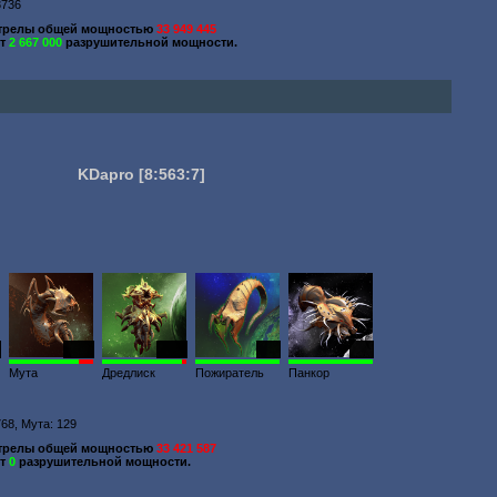
3736
трелы общей мощностью
33 949 445
ют
2 667 000
разрушительной мощности.
KDapro
[8:563:7]
1828
1021
834
203
Мута
Дредлиск
Пожиратель
Панкор
768, Мута: 129
трелы общей мощностью
33 421 587
ют
0
разрушительной мощности.