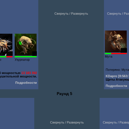
Свернуть / Развернуть
Свернуть / Ра
247
300
91
Мута
р
Узурпатор
Потеряно: Мута
ей мощностью
13 183 392
KDapro
[8:563:
ушительной мощности.
Щиты Атакую
Подробности
Подробности
Раунд 5
Свернуть / Развернуть
Свернуть / Разве