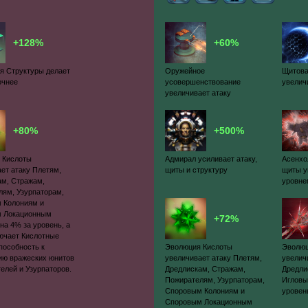
+128%
+60%
я Структуры делает
Оружейное
Щитова
очнее
усовершенствование
увелич
увеличивает атаку
+80%
+500%
 Кислоты
Адмирал усиливает атаку,
Асенхо
ет атаку Плетям,
щиты и структуру
щиты у
ам, Стражам,
уровне
лям, Узурпаторам,
 Колониям и
 Локационным
+72%
на 4% за уровень, а
лючает Кислотные
пособность к
Эволюция Кислоты
Эволюц
ию вражеских юнитов
увеличивает атаку Плетям,
увелич
елей и Узурпаторов.
Дредлискам, Стражам,
Дредли
Пожирателям, Узурпаторам,
Игловы
Споровым Колониям и
уровен
Споровым Локационным