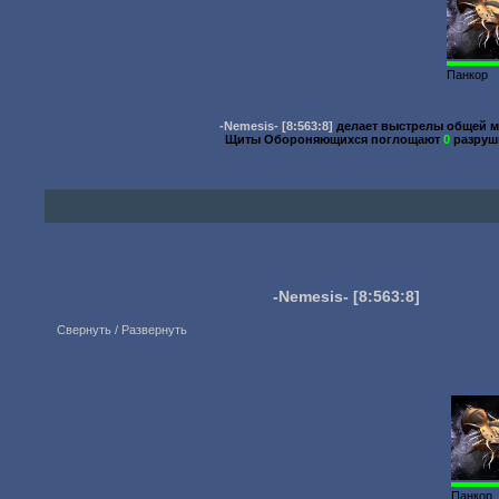
Панкор
-Nemesis-
[8:563:8]
делает выстрелы общей 
Щиты Обороняющихся поглощают
0
разруш
-Nemesis-
[8:563:8]
Свернуть / Развернуть
Панкор