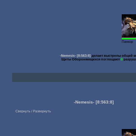
Панкор
-Nemesis-
[8:563:8]
делает выстрелы общей 
Щиты Обороняющихся поглощают
0
разруш
-Nemesis-
[8:563:8]
Свернуть / Развернуть