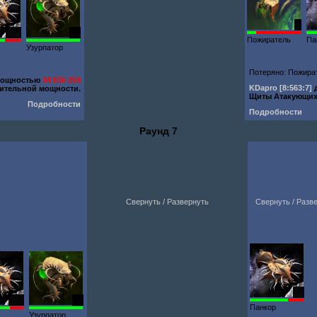
1
300
91
Пожиратель
Па
Узурпатор
Потеряно: Пожират
мощностью
34 836 259
KDapro
[8:563:7]
ительной мощности.
Щиты Атакующи
Подробности
Подробности
Раунд 7
Свернуть / Развернуть
Свернуть / Разв
76
300
91
Панкор
Узурпатор