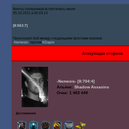
Флоты соперников встретились около
05.10.2011 в 00:03:14
[8:563:7]
Произошёл бой между следующими флотами игроков:
-Nemesis-
против
KDapro
Атакующая сторона
-Nemesis-
[8:704:4]
Альянс:
Shadow Assasins
Очки: 1 463 449
Достижения: