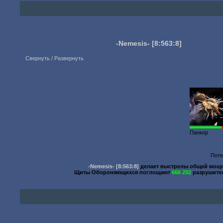
-Nemesis-
[8:563:8]
Свернуть / Развернуть
3
Панкор
Поте
-Nemesis-
[8:563:8]
делает выстрелы общей мо
Щиты Обороняющихся поглощают
666 292
разрушите