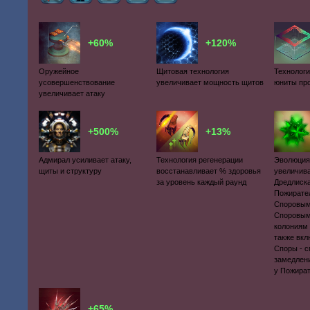
+60%
+120%
Оружейное
Щитовая технология
Технологи
усовершенствование
увеличивает мощность щитов
юниты пр
увеличивает атаку
+500%
+13%
Адмирал усиливает атаку,
Технология регенерации
Эволюция
щиты и структуру
восстанавливает % здоровья
увеличива
за уровень каждый раунд
Дредлиск
Пожирате
Споровым
Споровым
колониям 
также вк
Споры - с
замедлен
у Пожират
+65%