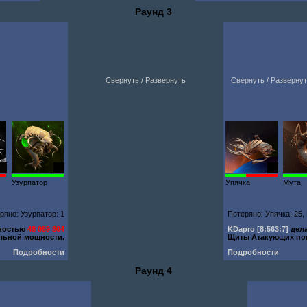
Раунд 3
Свернуть / Развернуть
Свернуть / Разверну
00
92
25
Узурпатор
Упячка
Мута
ряно: Узурпатор: 1
Потеряно: Упячка: 25,
щностью
48 089 804
KDapro
[8:563:7]
дел
льной мощности.
Щиты Атакующих п
Подробности
Подробности
Раунд 4