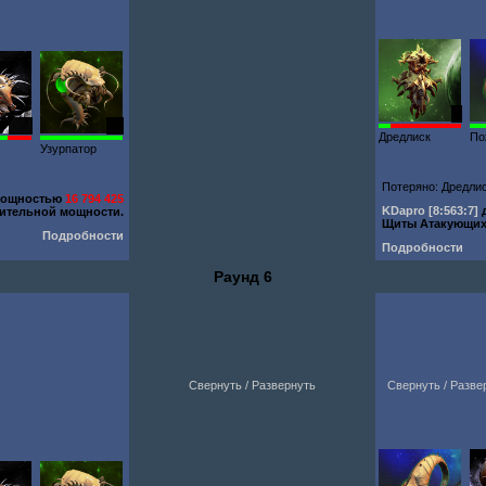
1
300
91
Дредлиск
По
Узурпатор
Потеряно: Дредлис
мощностью
16 794 425
KDapro
[8:563:7]
ительной мощности.
Щиты Атакующи
Подробности
Подробности
Раунд 6
Свернуть / Развернуть
Свернуть / Разве