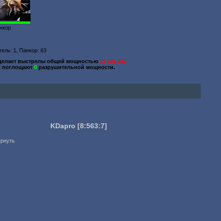
139
нкор
ель: 1, Панкор: 63
делает выстрелы общей мощностью
13 021 232
х поглощают
0
разрушительной мощности.
KDapro
[8:563:7]
ернуть