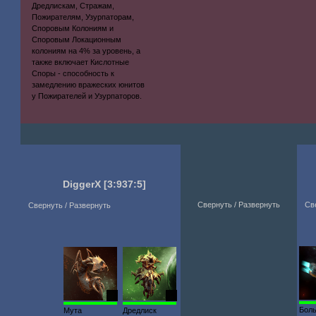
Дредлискам, Стражам,
Пожирателям, Узурпаторам,
Споровым Колониям и
Споровым Локационным
колониям на 4% за уровень, а
также включает Кислотные
Споры - способность к
замедлению вражеских юнитов
у Пожирателей и Узурпаторов.
DiggerX
[3:937:5]
Свернуть / Развернуть
Св
Свернуть / Развернуть
20
16
Бол
Мута
Дредлиск