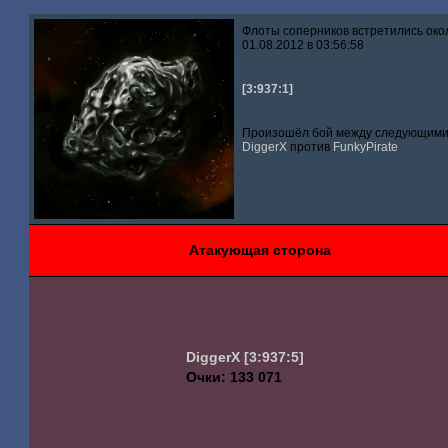
Флоты соперников встретились око
01.08.2012 в 03:56:58
[3:937:1]
Произошёл бой между следующими 
DiggerX
против
FunkyPirate
Атакующая сторона
DiggerX
[3:937:5]
Очки: 133 071