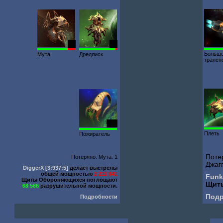
20
15
Больш
Мута
Дредлиск
трансп
609
Плеть
Пожиратель
Поте
Потеряно: Мута: 1
Джагг
DiggerX
[3:937:5]
делает выстрелы
общей мощностью
2 211 841
Funk
Щиты Обороняющихся поглощают
Щит
68 566
разрушительной мощности.
Под
Подробности