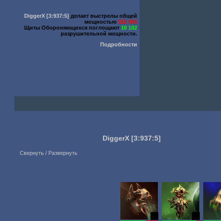
DiggerX
[3:937:5]
делает выстрелы общей
мощностью
152 095
Щиты Обороняющихся поглощают
10 182
разрушительной мощности.
Подробности
DiggerX
[3:937:5]
Свернуть / Развернуть
18
15