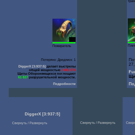
тран
609
Пле
Пожиратель
По
Потеряно: Дредлиск: 1
27
DiggerX
[3:937:5]
делает выстрелы
общей мощностью
2 481 374
Fu
Щиты Обороняющихся поглощают
Щи
61 827
разрушительной мощности.
По
Подробности
DiggerX
[3:937:5]
Свернуть / Развернуть
Сверн
Свернуть / Развернуть