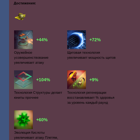
Достижения:
+44%
+72%
Оружейное
Щитовая технология
усовершенствование
увеличивает мощность щитов
увеличивает атаку
+104%
+9%
Технология Структуры делает
Технология регенерации
юниты прочнее
восстанавливает % здоровья
за уровень каждый раунд
+60%
Эволюция Кислоты
увеличивает атаку Плетям,