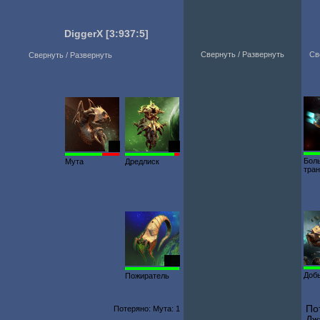
DiggerX
[3:937:5]
Свернуть / Развернуть
Св
Свернуть / Развернуть
19
15
Бол
Мута
Дредлиск
тра
609
Доб
Пожиратель
По
Потеряно: Мута: 1
Дж