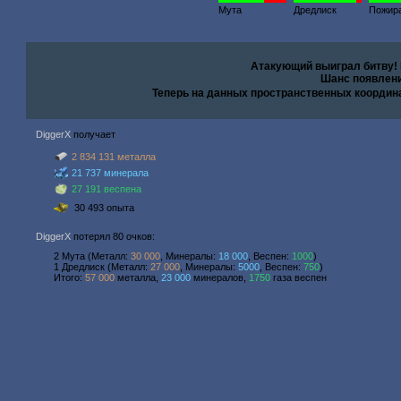
Мута
Дредлиск
Пожир
Атакующий выиграл битву!
Шанс появлени
Теперь на данных пространственных координ
DiggerX
получает
2 834 131 металла
21 737 минерала
27 191 веспена
30 493 опыта
DiggerX
потерял 80 очков:
2 Мута (Металл:
30 000
, Минералы:
18 000
, Веспен:
1000
)
1 Дредлиск (Металл:
27 000
, Минералы:
5000
, Веспен:
750
)
Итого:
57 000
металла,
23 000
минералов,
1750
газа веспен