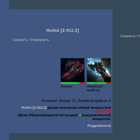
Hothit
[2:411:2]
Свернуть / 
Свернуть / Развернуть
2516
678
Линкор
Линейный
крейсер
Потеряно: Линкор: 21, Линейный крейсер: 6
Hothit
[2:411:2]
делает выстрелы общей мощностью
6 542 486
Щиты Обороняющихся поглощают
0
разрушительной
мощности.
Подробности