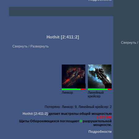
Hothit
[2:411:2]
Свернуть /
Свернуть / Развернуть
2525
680
Линкор
Линейный
крейсер
Потеряно: Линкор: 9, Линейный крейсер: 2
Hothit
[2:411:2]
делает выстрелы общей мощностью
1 977 246
Щиты Обороняющихся поглощают
0
разрушительной
мощности.
Подробности