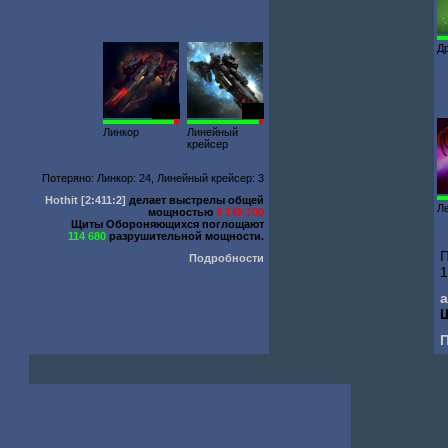
Д
2572
689
Линкор
Линейный
крейсер
Потеряно: Линкор: 24, Линейный крейсер: 3
Hothit
[2:411:2]
делает выстрелы общей
Л
мощностью
4 149 100
Щиты Обороняющихся поглощают
114 680
разрушительной мощности.
П
Подробности
1
a