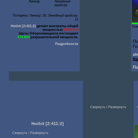
Линкор
Линейный
крейсер
Потеряно: Линкор: 28, Линейный крейсер:
11
Hothit
[2:411:2]
делает выстрелы общей
Пож
мощностью
3 925 534
Щиты Обороняющихся поглощают
574 833
разрушительной мощности.
По
Подробности
Ге
al
Щ
П
Свернуть / Развернуть
Hothit
[2:411:2]
Свернуть / Развернуть