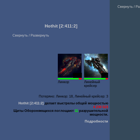
Свернуть / Р
Hothit
[2:411:2]
Свернуть / Развернуть
2548
686
Линкор
Линейный
крейсер
Потеряно: Линкор: 18, Линейный крейсер: 3
Hothit
[2:411:2]
делает выстрелы общей мощностью
4 230 523
Щиты Обороняющихся поглощают
11
разрушительной
мощности.
Подробности