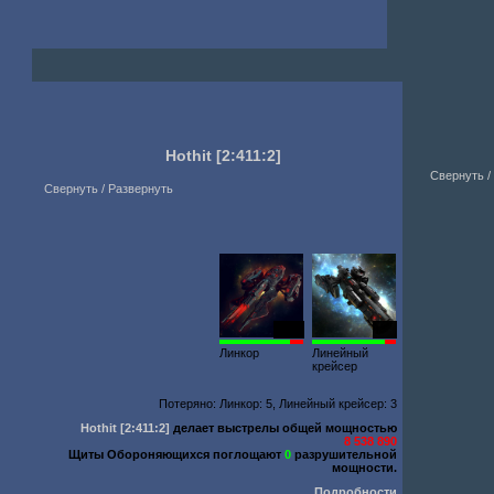
Hothit
[2:411:2]
Свернуть /
Свернуть / Развернуть
2530
683
Линкор
Линейный
крейсер
Потеряно: Линкор: 5, Линейный крейсер: 3
Hothit
[2:411:2]
делает выстрелы общей мощностью
8 538 890
Щиты Обороняющихся поглощают
0
разрушительной
мощности.
Подробности