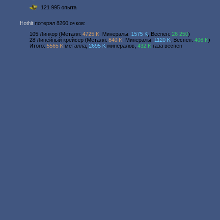
121 995 опыта
Hothit
потерял 8260 очков:
105 Линкор (Металл:
4725 K
, Минералы:
1575 K
, Веспен:
26 250
)
28 Линейный крейсер (Металл:
840 K
, Минералы:
1120 K
, Веспен:
406 K
)
Итого:
5565 K
металла,
2695 K
минералов,
432 K
газа веспен