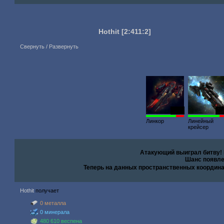
Hothit
[2:411:2]
Свернуть / Развернуть
2495
67
Линкор
Линейный
крейсер
Атакующий выиграл битву!
Шанс появле
Теперь на данных пространственных координ
Hothit
получает
0 металла
0 минерала
480 610 веспена