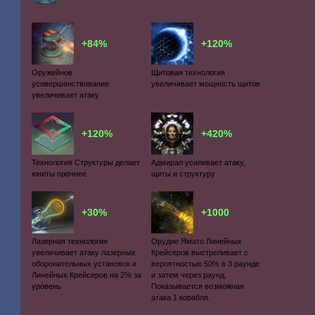
+84%
+120%
Оружейное
Щитовая технология
усовершенствование
увеличивает мощность щитов
увеличивает атаку
+120%
+420%
Технология Структуры делает
Адмирал усиливает атаку,
юниты прочнее
щиты и структуру
+30%
+1000
Лазерная технология
Орудие Ямато Линейных
увеличивает атаку лазерных
Крейсеров выстреливает с
оборонительных установок и
вероятностью 50% в 3 раунде
Линейных Крейсеров на 2% за
и затем через раунд.
уровень
Показывается возможная
атака 1 корабля.