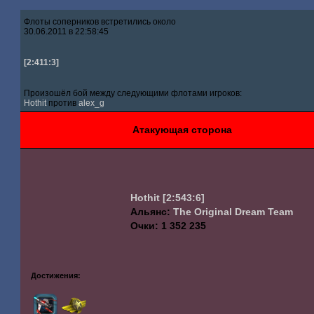
Флоты соперников встретились около
30.06.2011 в 22:58:45
[2:411:3]
Произошёл бой между следующими флотами игроков:
Hothit
против
alex_g
Атакующая сторона
Hothit
[2:543:6]
Альянс:
The Original Dream Team
Очки: 1 352 235
Достижения: