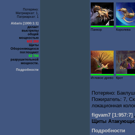
Потеряно:
Матриархат: 1,
Патриархат: 1
Aldaris
[1000:1:1]
20
делает
Панкор
Королева
выстрелы
общей
мощностью
602 269
Щиты
Обороняющихся
поглощают
62 794
разрушительной
мощности.
Подробности
1338
586
Игловое древо
Крот
Потеряно: Баклуша
Пожиратель: 7, Ск
локационная колон
figvam7
[1:957:7]
Щиты Атакующи
Подробности