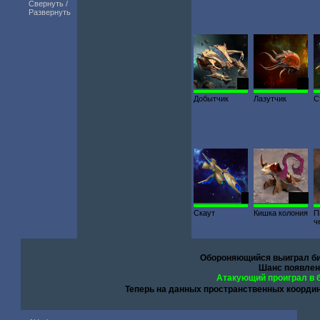
Свернуть /
Развернуть
92
41
Добытчик
Лазутчик
С
5
3009
Скаут
Кишка колония
П
ч
Обороняющийся выиграл би
Шанс появлен
Атакующий проиграл в 
Теперь на данных пространственных коорди