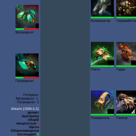
2
Колонизатор
Переработч
2
Матриархат
233
23
Плеть
Гидра
3
Патриархат
Потеряно:
Матриархат: 1,
Патриархат: 2
Aldaris
[1000:1:1]
947
делает
выстрелы
Пожиратель
Панкор
общей
мощностью
0
Щиты
Обороняющихся
поглощают
0