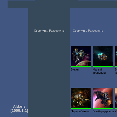
Свернуть / Развернуть
Свернуть / Развернуть
1
1
Викинг
Малый
Б
транспорт
т
Aldaris
2
1
[1000:1:1]
Переработчик
Бомбардировщик
У