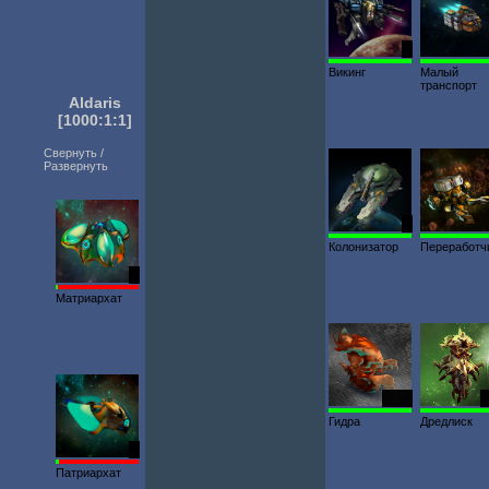
1
Викинг
Малый
транспорт
Aldaris
[1000:1:1]
Свернуть /
Развернуть
2
Колонизатор
Переработч
1
Матриархат
2372
Гидра
Дредлиск
1
Патриархат