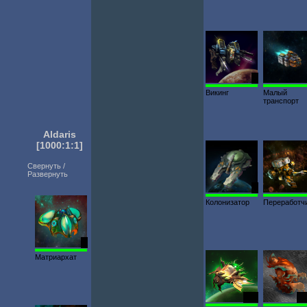
1
Викинг
Малый
транспорт
Aldaris
[1000:1:1]
Свернуть /
Развернуть
2
Колонизатор
Переработч
2
Матриархат
239
25