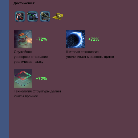
Достижения:
+72%
+72%
Оружейное
Щитовая технология
усовершенствование
увеличивает мощность щитов
увеличивает атаку
+72%
Технология Структуры делает
юниты прочнее