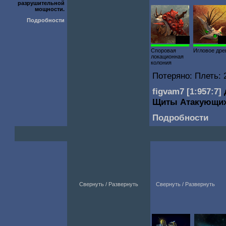
разрушительной
мощности.
Подробности
1613
13
Споровая
Игловое дре
локационная
колония
Потеряно: Плеть: 
figvam7
[1:957:7]
Щиты Атакующи
Подробности
Свернуть / Развернуть
Свернуть / Развернуть