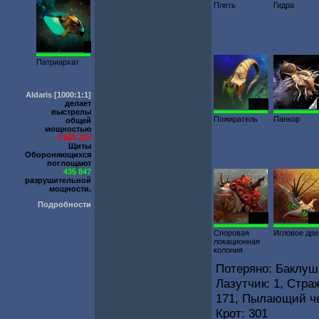
Плеть
Гидра
3
Патриархат
Aldaris
[1000:1:1]
делает
1000
выстрелы
Пожиратель
Панкор
общей
мощностью
3 866 325
Щиты
Обороняющихся
поглощают
435 847
разрушительной
мощности.
Подробности
1700
14
Споровая
Игловое дре
локационная
колония
Потеряно: Баклуша
Лазутчик: 1, Стра
171, Пылающий чер
Крот: 301