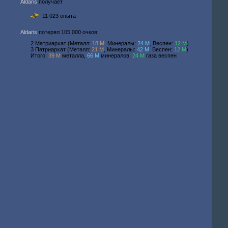
Aldaris
получает
11 023 опыта
Aldaris
потерял 105 000 очков:
2 Матриархат (Металл:
18 M
, Минералы:
24 M
, Веспен:
12 M
)
3 Патриархат (Металл:
21 M
, Минералы:
42 M
, Веспен:
12 M
)
Итого:
39 M
металла,
66 M
минералов,
24 M
газа веспен