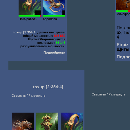
220
1
Гелиофо
Пожиратель
Королева
Потеря
62, Ге
toxup
[2:354:4]
делает выстрелы
общей мощностью
616 659
4
Щиты Обороняющихся
поглощают
36 146
Piroiz
разрушительной мощности.
Щиты
Подробности
Подро
toxup
[2:354:4]
Свернуть / Развернуть
Свернуть / Развернуть