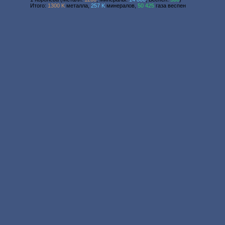
Итого:
1300 K
металла,
257 K
минералов,
50 425
газа веспен