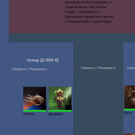
колониям на 4% за уровень, а
также включает Кислотные
Споры - способность к
замедлению вражеских юнитов
у Пожирателей и Узурпаторов.
toxup
[2:354:4]
Свернуть / Развернуть
Свер
Свернуть / Развернуть
85
209
Мута
Упячка
Дредлиск