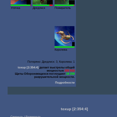
30
169
220
Упячка
Дредлиск
Пожиратель
1
Королева
Потеряно: Дредлиск: 3, Королева: 1
toxup
[2:354:4]
делает выстрелы общей
мощностью
293 918
Щиты Обороняющихся поглощают
18 258
разрушительной мощности.
Подробности
toxup
[2:354:4]
Свернуть / Развернуть