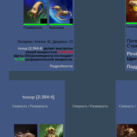
220
1
Гелио
Пожиратель
Королева
Поте
Потеряно: Упячка: 42, Дредлиск: 23
Стра
toxup
[2:354:4]
делает выстрелы
общей мощностью
1 040 903
Piro
Щиты Обороняющихся поглощают
Щит
71 737
разрушительной мощности.
Подробности
Под
toxup
[2:354:4]
Свернуть / Развернуть
Свернуть / Развернуть
Свернуть /