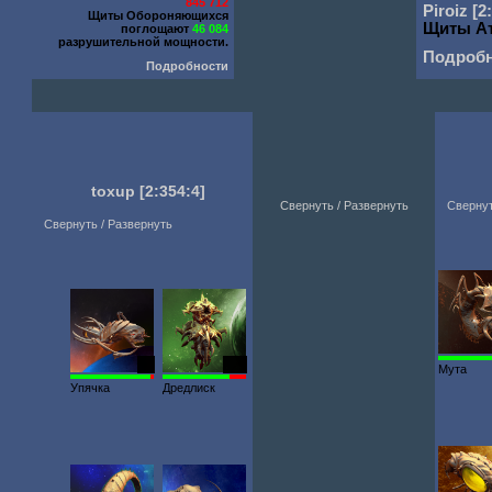
845 712
Piroiz
[2
Щиты Обороняющихся
Щиты А
поглощают
46 084
разрушительной мощности.
Подроб
Подробности
toxup
[2:354:4]
Свернуть / Развернуть
Свернут
Свернуть / Развернуть
30
169
Мута
Упячка
Дредлиск