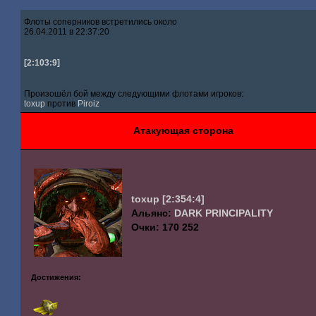
Флоты соперников встретились около
26.04.2011 в 22:37:20
[2:103:9]
Произошёл бой между следующими флотами игроков:
toxup
против
Piroiz
Атакующая сторона
toxup
[2:354:4]
Альянс:
DARK PRINCIPALITY
Очки: 170 252
Достижения: