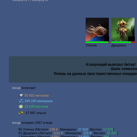
30
166
Упячка
Дредлиск
Атакующий выиграл битву!
Шанс появлен
Теперь на данных пространственных коорди
toxup
получает
55 602 металла
349 245 минерала
23 630 веспена
17 097 опыта
toxup
потерял 1557 очков:
55 Упячка (Металл:
138 K
, Минералы:
27 500
, Веспен:
17 875
)
43 Дредлиск (Металл:
1161 K
, Минералы:
215 K
, Веспен:
32 250
)
1 Королева (Металл:
1200
, Минералы:
14 800
, Веспен:
300
)