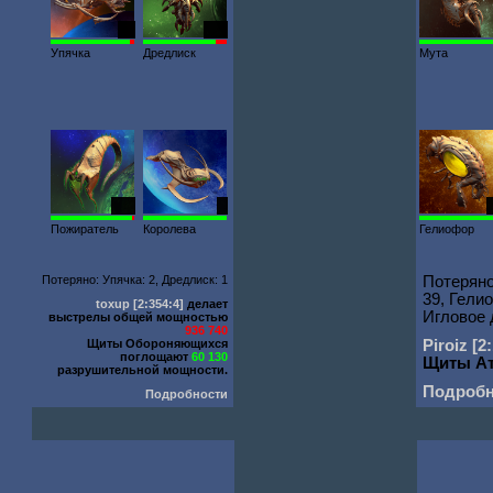
43
186
Упячка
Дредлиск
Мута
220
1
Пожиратель
Королева
Гелиофор
Потеряно: Упячка: 2, Дредлиск: 1
Потеряно:
39, Гели
toxup
[2:354:4]
делает
Игловое 
выстрелы общей мощностью
936 740
Щиты Обороняющихся
Piroiz
[2
поглощают
60 130
Щиты А
разрушительной мощности.
Подробн
Подробности