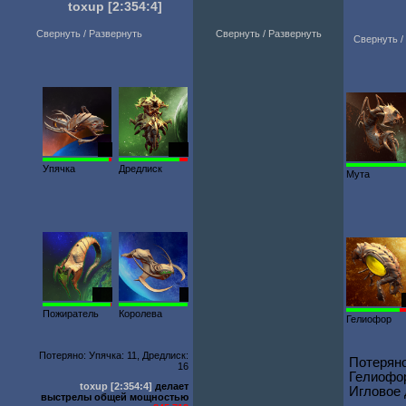
toxup
[2:354:4]
Свернуть / Развернуть
Свернуть / Развернуть
Свернуть /
41
185
Упячка
Дредлиск
Мута
220
1
Пожиратель
Королева
Гелиофор
Потеряно: Упячка: 11, Дредлиск:
Потеряно
16
Гелиофор
toxup
[2:354:4]
делает
Игловое 
выстрелы общей мощностью