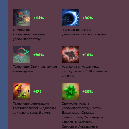
+44%
+96%
Оружейное
Щитовая технология
усовершенствование
увеличивает мощность щитов
увеличивает атаку
+96%
+10%
Технология Структуры делает
Асенхольсен увеличивает
юниты прочнее
щиты упячки на 10% с каждым
уровнем.
+8%
+60%
Технология регенерации
Эволюция Кислоты
восстанавливает % здоровья
увеличивает атаку Плетям,
за уровень каждый раунд
Дредлискам, Стражам,
Пожирателям, Узурпаторам,
Споровым Колониям и
Споровым Локационным