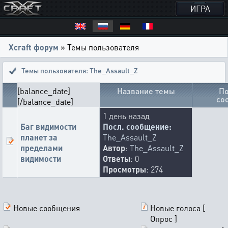
ИГРА
Xcraft форум
» Темы пользователя
Темы пользователя: The_Assault_Z
[balance_date]
Название темы
По
со
[/balance_date]
1 день назад
Баг видимости
Посл. сообщение:
планет за
The_Assault_Z
пределами
Автор
:
The_Assault_Z
видимости
Ответы
: 0
Просмотры
: 274
Новые сообщения
Новые голоса [
Опрос ]