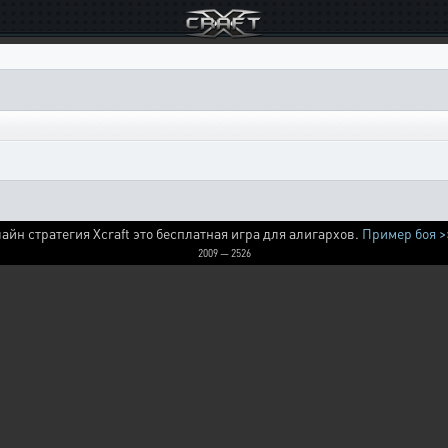
айн стратегия Xcraft это бесплатная игра для алигархов.
Пример боя >
2009 — 2526