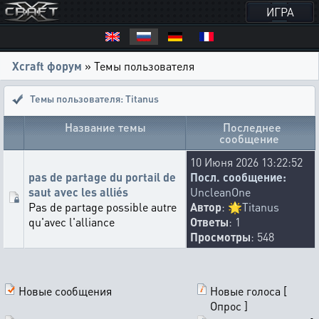
ИГРА
Xcraft форум
» Темы пользователя
Темы пользователя: Titanus
Название темы
Последнее
сообщение
10 Июня 2026 13:22:52
pas de partage du portail de
Посл. сообщение:
saut avec les alliés
UncleanOne
Pas de partage possible autre
Автор
:
🌟
Titanus
qu'avec l'alliance
Ответы
: 1
Просмотры
: 548
Новые сообщения
Новые голоса [
Опрос ]