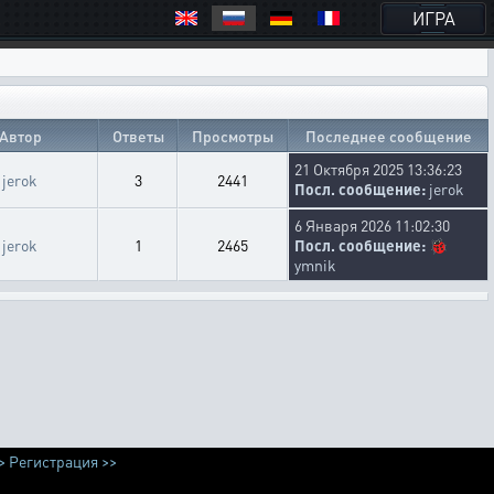
ИГРА
Автор
Ответы
Просмотры
Последнее сообщение
21 Октября 2025 13:36:23
jerok
3
2441
Посл. сообщение:
jerok
6 Января 2026 11:02:30
jerok
1
2465
Посл. сообщение:
🐞
ymnik
>
Регистрация >>