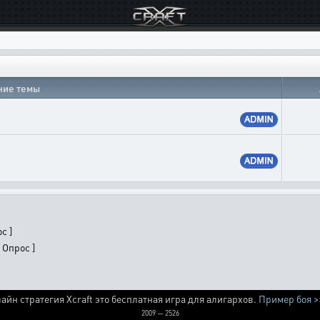
ние темы
с ]
 Опрос ]
айн стратегия Xcraft это бесплатная игра для алигархов.
Пример боя >
2009 — 2526