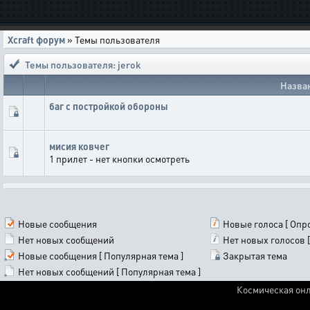
Xcraft форум
» Темы пользователя
Темы пользователя: jerok
Назва
баг с постройкой обороны
мисия ковчег
1 прилет - нет кнопки осмотреть
Новые сообщения
Новые голоса [ Опро
Нет новых сообщений
Нет новых голосов [
Новые сообщения [ Популярная тема ]
Закрытая тема
Нет новых сообщений [ Популярная тема ]
Космическая онл