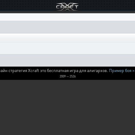
айн стратегия Xcraft это бесплатная игра для алигархов.
Пример боя >
2009 — 2526