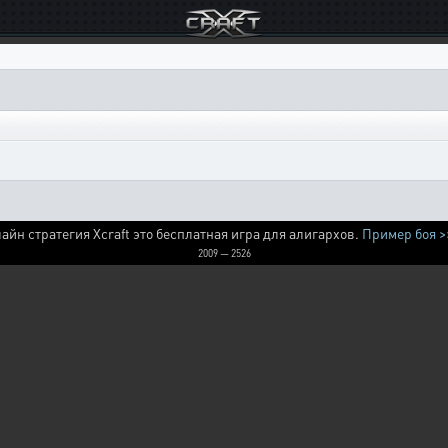
айн стратегия Xcraft это бесплатная игра для алигархов.
Пример боя >
2009 — 2526