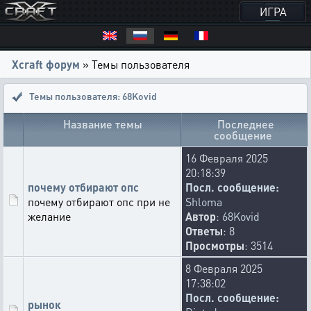
ИГРА
Xcraft форум
» Темы пользователя
Темы пользователя: 68Kovid
Название темы
Последнее
сообщение
16 Февраля 2025
20:18:39
почему отбирают опс
Посл. сообщение:
почему отбирают опс при не
Shloma
желание
Автор
:
68Kovid
Ответы
: 8
Просмотры
: 3514
8 Февраля 2025
17:38:02
Посл. сообщение:
рынок