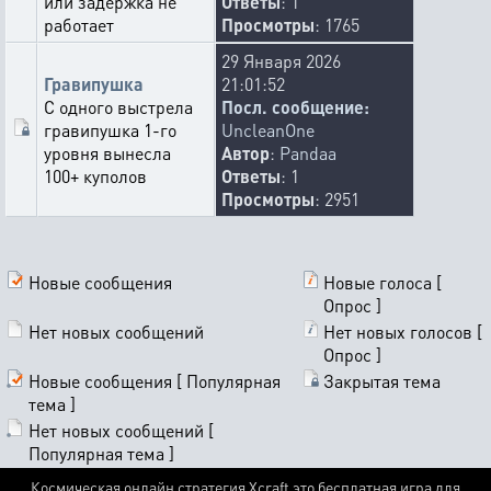
или задержка не
Ответы
: 1
работает
Просмотры
: 1765
29 Января 2026
Гравипушка
21:01:52
С одного выстрела
Посл. сообщение:
гравипушка 1-го
UncleanOne
уровня вынесла
Автор
:
Pandaa
100+ куполов
Ответы
: 1
Просмотры
: 2951
Новые сообщения
Новые голоса [
Опрос ]
Нет новых сообщений
Нет новых голосов [
Опрос ]
Новые сообщения [ Популярная
Закрытая тема
тема ]
Нет новых сообщений [
Популярная тема ]
Космическая онлайн стратегия Xcraft это бесплатная игра для