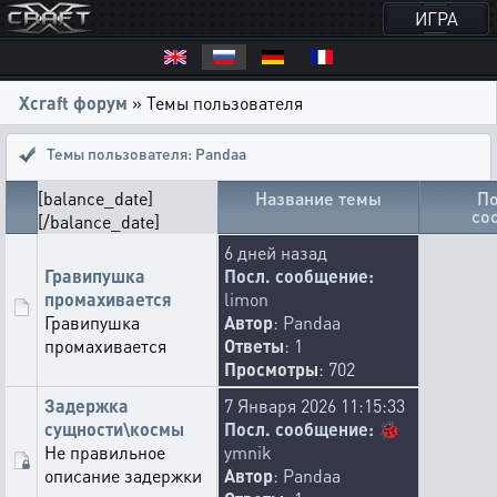
ИГРА
Xcraft форум
» Темы пользователя
Темы пользователя: Pandaa
[balance_date]
Название темы
По
со
[/balance_date]
6 дней назад
Гравипушка
Посл. сообщение:
промахивается
limon
Гравипушка
Автор
:
Pandaa
промахивается
Ответы
: 1
Просмотры
: 702
Задержка
7 Января 2026 11:15:33
сущности\космы
Посл. сообщение:
🐞
Не правильное
ymnik
описание задержки
Автор
:
Pandaa