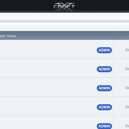
ние темы
d
d
d
d
d