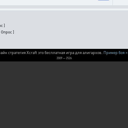
с ]
 Опрос ]
айн стратегия Xcraft это бесплатная игра для алигархов.
Пример боя >
2009 — 2526