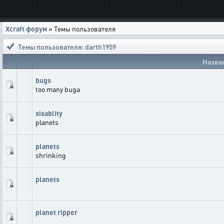
Xcraft форум
» Темы пользователя
Темы пользователя: darth1959
Назва
bugs
too many buga
xisablity
planets
planets
shrinking
planets
planet ripper