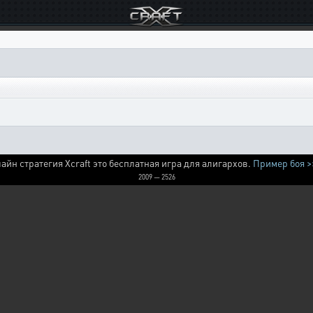
айн стратегия Xcraft это бесплатная игра для алигархов.
Пример боя >
2009 — 2526