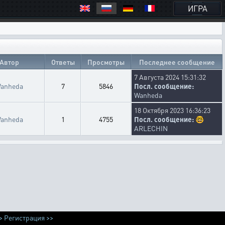
ИГРА
Автор
Ответы
Просмотры
Последнее сообщение
7 Августа 2024 15:31:32
anheda
7
5846
Посл. сообщение:
Wanheda
18 Октября 2023 16:36:23
anheda
1
4755
Посл. сообщение:
🤓
ARLECHIN
>
Регистрация >>