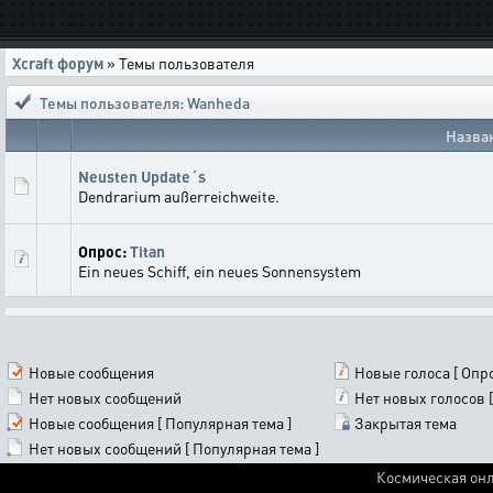
Xcraft форум
» Темы пользователя
Темы пользователя: Wanheda
Назва
Neusten Update´s
Dendrarium außerreichweite.
Опрос:
Titan
Ein neues Schiff, ein neues Sonnensystem
Новые сообщения
Новые голоса [ Опро
Нет новых сообщений
Нет новых голосов [
Новые сообщения [ Популярная тема ]
Закрытая тема
Нет новых сообщений [ Популярная тема ]
Космическая онл