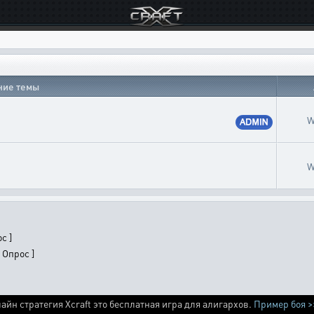
ние темы
W
W
с ]
 Опрос ]
айн стратегия Xcraft это бесплатная игра для алигархов.
Пример боя >