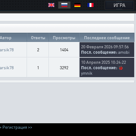
ИГРА
Автор
Ответы
Просмотры
Последнее сообщение
20 Февраля 2026 09:57:56
arsik78
2
1404
Посл. сообщение:
amobi
10 Апреля 2025 10:24:22
arsik78
1
3292
Посл. сообщение:
🐞
ymnik
>
Регистрация >>