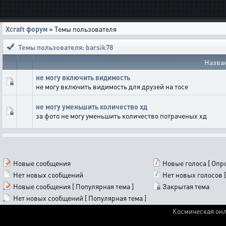
Xcraft форум
» Темы пользователя
Темы пользователя: barsik78
Назва
не могу включить видимость
не могу включить видимость для друзей на тосе
не могу уменьшить количество хд
за фото не могу уменьшить количество потраченых хд
Новые сообщения
Новые голоса [ Опро
Нет новых сообщений
Нет новых голосов [
Новые сообщения [ Популярная тема ]
Закрытая тема
Нет новых сообщений [ Популярная тема ]
Космическая онл