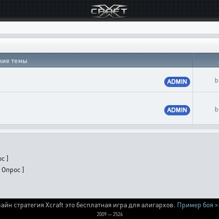
ние темы
b
b
с ]
 Опрос ]
айн стратегия Xcraft это бесплатная игра для алигархов.
Пример боя >
2009 — 2526