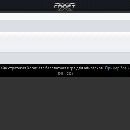
айн стратегия Xcraft это бесплатная игра для алигархов.
Пример боя >
2009 — 2526