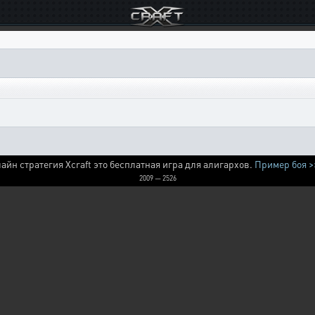
айн стратегия Xcraft это бесплатная игра для алигархов.
Пример боя >
2009 — 2526