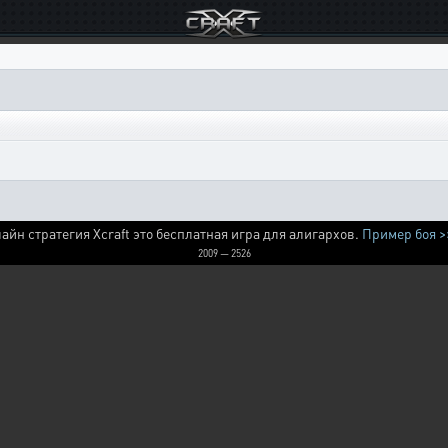
айн стратегия Xcraft это бесплатная игра для алигархов.
Пример боя >
2009 — 2526