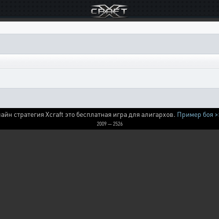
айн стратегия Xcraft это бесплатная игра для алигархов.
Пример боя >
2009 — 2526