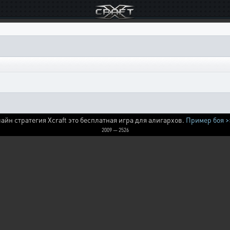
айн стратегия Xcraft это бесплатная игра для алигархов.
Пример боя >
2009 — 2526