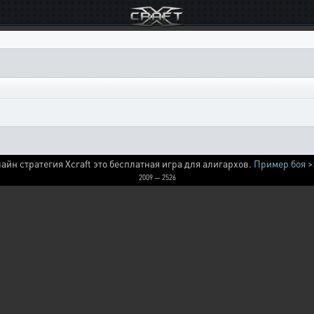
айн стратегия Xcraft это бесплатная игра для алигархов.
Пример боя >
2009 — 2526