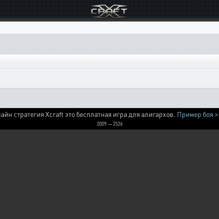
айн стратегия Xcraft это бесплатная игра для алигархов.
Пример боя >
2009 — 2526