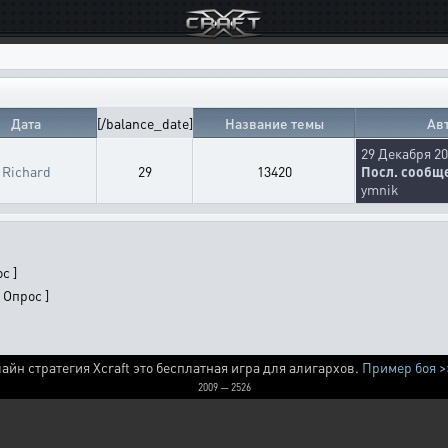
Дата
[/balance_date]
Название темы
Ав
29 Декабря 20
Richard
29
13420
Посл. сообщ
ymnik
с ]
 Опрос ]
айн стратегия Xcraft это бесплатная игра для алигархов.
Пример боя >
2009 — 2526