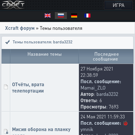
ИГРА
Xcraft форум
» Темы пользователя
Темы пользователя: barda3232
Название темы
Последнее
сообщение
27 Ноября 2021
22:38:59
Посл. сообщение:
ОТчёты, врата
Mamai_ZLO
телепортации
Автор
:
barda3232
Ответы
: 6
Просмотры
: 7693
24 Мая 2021 11:59:33
Посл. сообщение:
🐞
Мисия оборона на планку
ymnik