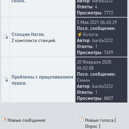
соала.
Автор
:
barda3232
Ответы
: 4
Просмотры
: 7772
5 Мая 2021 06:45:29
Посл. сообщение:
Станции Нагов.
⚡
Victoria
2 комплекта станций.
Автор
:
barda3232
Ответы
: 1
Просмотры
: 7499
20 Февраля 2020
06:52:08
Посл. сообщение:
Проблемы с прицеливанием
Семен
пушки.
Автор
:
barda3232
Ответы
: 1
Просмотры
: 8807
Новые сообщения
Новые голоса [
Опрос ]