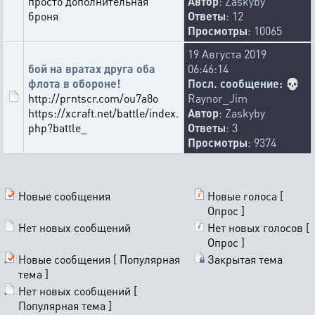
просто дополнительная
Автор
:
Zaskyby
броня
Ответы
: 12
Просмотры
: 10065
19 Августа 2019
бой на вратах друга оба
06:46:14
флота в обороне!
Посл. сообщение:
💀
http://prntscr.com/ou7a8o
Raynor_Jim
https://xcraft.net/battle/index.
Автор
:
Zaskyby
php?battle_
Ответы
: 3
Просмотры
: 9374
Новые сообщения
Новые голоса [
Опрос ]
Нет новых сообщений
Нет новых голосов [
Опрос ]
Новые сообщения [ Популярная
Закрытая тема
тема ]
Нет новых сообщений [
Популярная тема ]