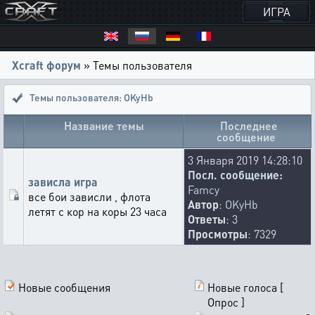
ИГРА
Xcraft форум
» Темы пользователя
Темы пользователя: OKyHb
Название темы
Последнее
сообщение
3 Января 2019 14:28:10
Посл. сообщение:
зависла игра
Famcy
все бои зависли , флота
Автор
:
OKyHb
летят с кор на коры 23 часа
Ответы
: 3
Просмотры
: 7329
Новые сообщения
Новые голоса [
Опрос ]