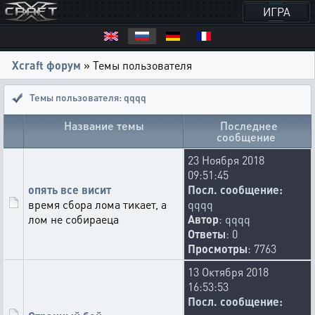
ИГРА
Xcraft форум
» Темы пользователя
Темы пользователя: qqqq
Название темы
Последнее
сообщение
23 Ноября 2018
09:51:45
опять все висит
Посл. сообщение:
время сбора лома тикает, а
qqqq
лом не собираеца
Автор
:
qqqq
Ответы
: 0
Просмотры
: 7763
13 Октября 2018
16:53:53
Посл. сообщение: