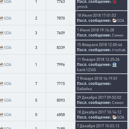
🐏
SDA
1
7763
Посл. сообщение:
🐞
ymnik
18 Июля 2018 17:01:53
🐏
SDA
2
7870
Посл. сообщение:
🐏
SDA
1 Июня 2018 19:16:28
🐏
SDA
3
7609
Посл. сообщение:
Семен
15 Февраля 2018 12:00:46
🐏
SDA
3
8339
Посл. сообщение:
treshak
11 Января 2018 12:25:26
🐏
SDA
1
7996
Посл. сообщение:
🏦
bank12345
7 Января 2018 16:19:01
🐏
SDA
7
7715
Посл. сообщение:
Бабайка
29 Декабря 2017 09:52:02
🐏
SDA
5
8093
Посл. сообщение:
Семен
18 Декабря 2017 10:14:12
🐏
SDA
0
6858
Посл. сообщение:
🐏
SDA
7 Декабря 2017 10:03:13
🐏
SDA
1
7489