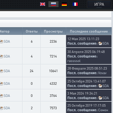
ИГРА
Автор
Ответы
Просмотры
Последнее сообщение
12 Мая 2025 13:11:23
🐏
SDA
6
2236
Посл. сообщение:
🐏
SDA
30 Апреля 2025 06:19:48
🐏
SDA
4
7214
Посл. сообщение:
rassssol
28 Февраля 2025 08:51:23
🐏
SDA
24
10641
Посл. сообщение:
Vovav
25 Октября 2024 13:41:07
🐏
SDA
0
4332
Посл. сообщение:
🐏
SDA
3 Мая 2024 19:34:21
🐏
SDA
0
3764
Посл. сообщение:
🐏
SDA
25 Октября 2019 17:17:05
🐏
SDA
2
7573
Посл. сообщение:
Семен