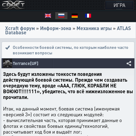
ИГРА
Xcraft форум
»
Информ-зона
»
Механика игры
»
ATLAS
Database
Особенности боевой системы
,
по которым наиболее часто
возникают вопросы
Terrance[UF]
Здесь будут изложены тонкости поведения
действующей боевой системы. Прежде чем создавать
очередную тему, вроде «ААА, ГЛЮК, КОРАБЛИ НЕ
ВОЮЮТ!!!!111», убедитесь, что всё нижеизложенное вы
прочитали.
Итак, на данный момент, боевая система (именуемая
«версией 3») состоит из следующих модулей:
- вычислительная часть, которая принимает данные о
флотах и свойствах боевых единиц/технологий,
рассчитывает ход боя и выдаёт лог;