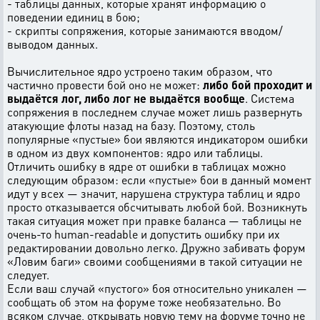
- таблицы данных, которые хранят информацию о
поведении единиц в бою;
- скрипты сопряжения, которые занимаются вводом/
выводом данных.
Вычислительное ядро устроено таким образом, что
частично провести бой оно не может:
либо бой проходит и
выдаётся лог, либо лог не выдаётся вообще
. Система
сопряжения в последнем случае может лишь развернуть
атакующие флоты назад на базу. Поэтому, столь
популярные «пустые» бои являются индикатором ошибки
в одном из двух компонентов: ядро или таблицы.
Отличить ошибку в ядре от ошибки в таблицах можно
следующим образом: если «пустые» бои в данный момент
идут у всех — значит, нарушена структура таблиц и ядро
просто отказывается обсчитывать любой бой. Возникнуть
такая ситуация может при правке баланса — таблицы не
очень-то human-readable и допустить ошибку при их
редактировании довольно легко. Дружно забивать форум
«Ловим баги» своими сообщениями в такой ситуации не
следует.
Если ваш случай «пустого» боя относительно уникален —
сообщать об этом на форуме тоже необязательно. Во
всяком случае, открывать новую тему на форуме точно не