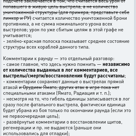
подсчёте заключается в том, что считается весь урон от
попавшего в живую цель выстрела, а не количество
уничтоженной структуры (для примера, представьте себе
линкор и РУ)
считается количество уничтоженной брони
противника, а не сумма номинального урона всех
выстрелов; урон по уже сбитым целям в этой графе не
учитывается;
- зелёно-красная полоска показывает среднее состояние
структуры всех кораблей данного типа.
Комментарии к раунду — это отдельный разговор:
- самое главное, что здесь нужно помнить —
независимо
от количества выданных в лог комментариев, все
выстрелы/смерти/восстановления будут рассчитаны
;
- комментарии сохраняют данные о выстрелах прямой
атакой
и Орудием Ямато, других атак в игре пока нет
специальными атаками (Ямато, Радиация и т. п.);
- несмотря на то, что гибель единицы записывается в лог
сразу после фатального выстрела, фактически единица
будет убрана из боя только по окончании раунда (если это
не первоочередная цель);
- развёрнутые комментарии о восстановлении щитов,
регенерации и пр. не выдаются (раньше они
использовались для отладки);