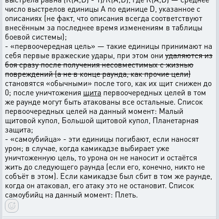
число выстрелов единицы A по единице D, указанное с
описаниях (не факт, что описания всегда соответствуют
внесённым за последнее время изменениям в таблицы
боевой системы);
- «первоочередная цель» — такие единицы принимают на
себя первые вражеские удары, при этом они
удаляются из
боя сразу после получения несовместимых с жизнью
повреждений (а не в конце раунда, как прочие цели)
становятся «обычными» после того, как их щит снижен до
0; после уничтожения
щита
первоочередных целей в том
же раунде могут быть атакованы все остальные. Список
первоочередных целей на данный момент: Малый
щитовой купол, Большой щитовой купол, Планетарная
защита;
- «самоубийца» - эти единицы погибают, если наносят
урон; в случае, когда камикадзе выбирает уже
уничтоженную цель, то урона он не наносит и остаётся
жить до следующего раунда (если его, конечно, никто не
собъёт в этом). Если камикадзе был сбит в том же раунде,
когда он атаковал, его атаку это не остановит. Список
самоубийц на данный момент: Плеть.