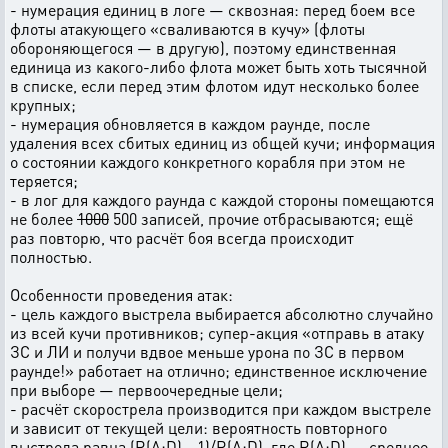
- нумерация единиц в логе — сквозная: перед боем все
флоты атакующего «сваливаются в кучу» (флоты
обороняющегося — в другую), поэтому единственная
единица из какого-либо флота может быть хоть тысячной
в списке, если перед этим флотом идут несколько более
крупных;
- нумерация обновляется в каждом раунде, после
удаления всех сбитых единиц из общей кучи; информация
о состоянии каждого конкретного корабля при этом не
теряется;
- в лог для каждого раунда с каждой стороны помещаются
не более
1000
500 записей, прочие отбрасываются; ещё
раз повторю, что расчёт боя всегда происходит
полностью.
Особенности проведения атак:
- цель каждого выстрела выбирается абсолютно случайно
из всей кучи противников; супер-акция «отправь в атаку
ЗС и ЛИ и получи вдвое меньше урона по ЗС в первом
раунде!» работает на отлично; единственное исключение
при выборе — первоочередные цели;
- расчёт скорострела производится при каждом выстреле
и зависит от текущей цели: вероятность повторного
выстрела равна (R(A;D) - 1)/R(A;D), где R(A;D) — среднее