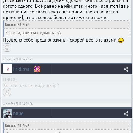
Да скажи что 100% это Джим сделал скинь все стрелки на
когото одного. Всё равно на нём итак много числится (да и
не напишит со своего ака ещё приличное количиство
времени), а на сколько больше это уже не важно.
Цитата: |PR|PreF
Кстати, как ты видишь ip?
Позволю себе предположить - скорей всего глазами
4 Ноября 2011 14:27:27
|PR|PreF
DRUG
,
Кстати, как ты видишь ip?
4 Ноября 2011 14:29:06
DRUG
Цитата: |PR|PreF