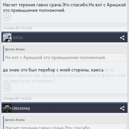
Насчет терения гавно срача.Это спасибо.Но вот с Аришкой
это привышение полномочий.
4 Ноября 2011 14:42:33
DRUG
Цитата: Kitana
Но вот с Аришкой это привышение полномочий.
да знаю это был перебор с моей стороны, каюсь
если
будете банить как занозу предупредите плиз я флот в сейв
на пару суток отправлю:)
4 Ноября 2011 14:45:01
chicotnoy
Цитата: Kitana
Насчет терения гавно срача.Это спасибо