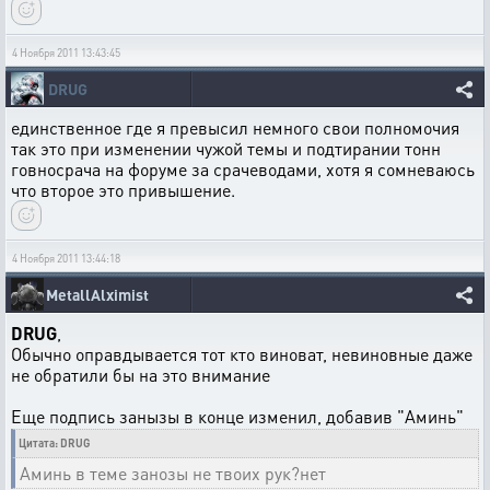
4 Ноября 2011 13:43:45
DRUG
единственное где я превысил немного свои полномочия
так это при изменении чужой темы и подтирании тонн
говносрача на форуме за срачеводами, хотя я сомневаюсь
что второе это привышение.
4 Ноября 2011 13:44:18
MetallAlximist
DRUG
,
Обычно оправдывается тот кто виноват, невиновные даже
не обратили бы на это внимание
Еще подпись занызы в конце изменил, добавив "Аминь"
Цитата: DRUG
Аминь в теме занозы не твоих рук?нет