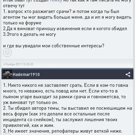
отвечу тут
1. вопрос кто разжигает срачи? и потом когда ты был
агентом ты мог видеть больше меня. да и ип я могу видеть
только на форуме
2.Да я виноват приношу извинения если я когото обидел
3.Этого я делать не могу
и где вы увидали мои собственные интересы?
4 Ноября 2011 13:35:03
Hademar1910
1. Никто никого не заставляет срать. Если в ком-то говна
много, то неважно, есть повод или нет. Если кто-то в
пьяном угаре выходит за рамки срача и говнометсва, то
уж виноват тут только он.
2. Ты обидел автора темы, ты выставил ее посмешищем на
весь форум (как это делали все остальные после
инцидента со снейком), ты заслужил лишения твоих
привилегий, как и жим.
3. Не имеет значения, репофаперы живут веткой ниже.