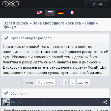
ИГРА
Xcraft форум
»
Зона свободного космоса
»
Общий
форум
Правила общего раздела
При открытии новой темы чётко внятно и понятно
напишите заголовок темы, который должен раскрывать её
суть. Название и описание вашей темы должны быть
понятны и раскрывать смысл начатой вами дискуссии.
Дискуссии должны иметь отношение к проекту Xcraft. Для
посторонних разговоров существует отдельный раздел.
Назад
3 страниц
1
2
3
Далее
Обвинения
DRUG
Итак баал тут создал
темку
но так как я там писать не могу