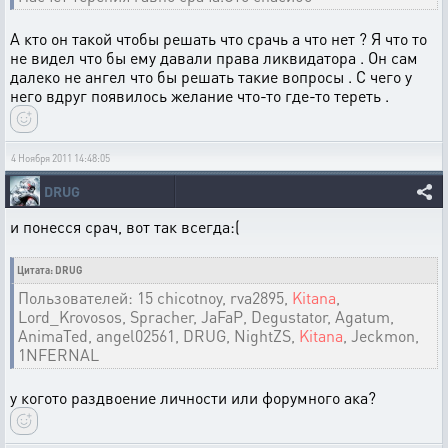
А кто он такой чтобы решать что срачь а что нет ? Я что то
не видел что бы ему давали права ликвидатора . Он сам
далеко не ангел что бы решать такие вопросы . С чего у
него вдруг появилось желание что-то где-то тереть .
4 Ноября 2011 14:48:05
DRUG
и понесся срач, вот так всегда:(
Цитата: DRUG
Пользователей: 15 chicotnoy, rva2895,
Kitana
,
Lord_Krovosos, Spracher, JaFaP, Degustator, Agatum,
AnimaTed, angel02561, DRUG, NightZS,
Kitana
, Jeckmon,
1NFERNAL
у когото раздвоение личности или форумного ака?